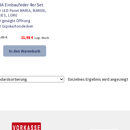
 Einbaufeder 4er Set
r LED Panel MARIA, MAREN,
IES, LORE
r gesägte Öffnung
r Gipskartondecken
Ursprünglicher
Aktueller
,43
€
21,98
€
zzgl. MwSt.
Preis
Preis
war:
ist:
In den Warenkorb
33,43 €
21,98 €.
Einzelnes Ergebnis wird angezeigt