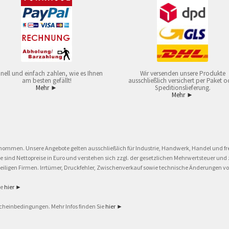
nell und einfach zahlen, wie es Ihnen
Wir versenden unsere Produkte
am besten gefällt!
ausschließlich versichert per Paket o
Mehr ►
Speditionslieferung.
Mehr ►
nommen. Unsere Angebote gelten ausschließlich für Industrie, Handwerk, Handel und fre
eise sind Nettopreise in Euro und verstehen sich zzgl. der gesetzlichen Mehrwertsteuer 
ligen Firmen. Irrtümer, Druckfehler, Zwischenverkauf sowie technische Änderungen vor
ie
hier ►
cheinbedingungen. Mehr Infos finden Sie
hier ►