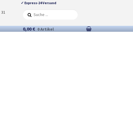
✓ Express-24 Versand
5 31
0,00 €
0 Artikel