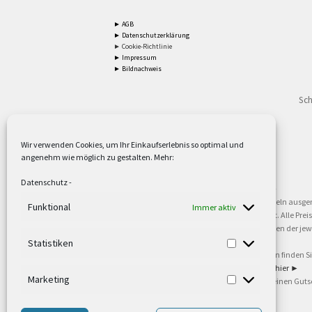
► AGB
► Datenschutzerklärung
► Cookie-Richtlinie
► Impressum
► Bildnachweis
Sch
Wir verwenden Cookies, um Ihr Einkaufserlebnis so optimal und
angenehm wie möglich zu gestalten. Mehr:
2
Lieferzeiten gelten mit Express-24.
Mehr ►
Datenschutz
-
3
Nur für Firmen, Mindestbestellwert: 50,- €.
Mehr ►
5
Versandkostenfrei ab 59,90 € Nettowarenwert. Inseln ausge
Funktional
Immer aktiv
oder gewerblichen Tätigkeit. Kein Verkauf an privat. Alle Pr
sind Warenzeichen oder eingetragene Warenzeichen der jewei
►
Statistiken
6
Weitere Informationen und Zahlungsbedingungen finden S
7
Informationen zu unseren Lieferzeiten finden Sie
hier ►
Marketing
8
Ab 79,- Nettowarenwert. Es gelten unsere allgemeinen Guts
©2002-2021 TEUTO LICHT GmbH