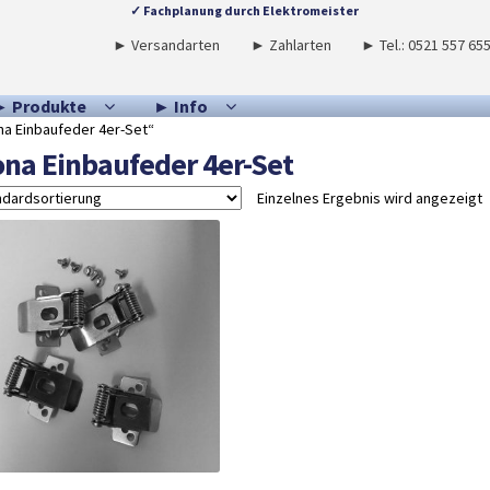
✓ Fachplanung durch Elektromeister
► Versandarten
► Zahlarten
► Tel.: 0521 557 65
► Produkte
► Info
a Einbaufeder 4er-Set“
na Einbaufeder 4er-Set
Einzelnes Ergebnis wird angezeigt