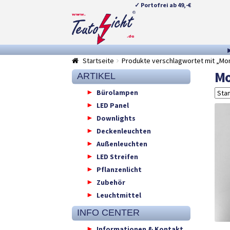
✓ Portofrei ab 49,-€
Zur
Springe
Navigation
zum
springen
Inhalt
Startseite
Produkte verschlagwortet mit „Mon
Mo
ARTIKEL
Bürolampen
LED Panel
Downlights
Deckenleuchten
Außenleuchten
LED Streifen
Pflanzenlicht
Zubehör
Leuchtmittel
INFO CENTER
Informationen & Kontakt