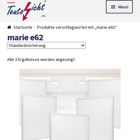
Zur
Springe
Menü
Navigation
zum
springen
Inhalt
► LED Panel
Startseite
Produkte verschlagwortet mit „marie e62“
►
marie e62
Pflanzenlich
►
t
Downlights
►
Deckenleuch
►
ten
Außenleucht
► LED
Alle 3 Ergebnisse werden angezeigt
en
Streifen
► Zubehör
►
Leuchtmittel
►
Versandarten
► Zahlarten