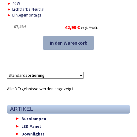
►
40W
►
Lichtfarbe Neutral
►
Einlegemontage
Ursprünglicher
Aktueller
67,48
€
42,99
€
zzgl. MwSt.
Preis
Preis
war:
ist:
In den Warenkorb
67,48 €
42,99 €.
Alle 3 Ergebnisse werden angezeigt
ARTIKEL
Bürolampen
LED Panel
Downlights