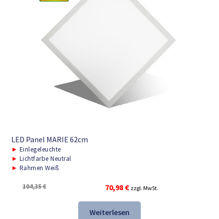
LED Panel MARIE 62cm
►
Einlegeleuchte
►
Lichtfarbe Neutral
►
Rahmen Weiß
Ursprünglicher
Aktueller
104,35
€
70,98
€
zzgl. MwSt.
Preis
Preis
war:
ist:
Weiterlesen