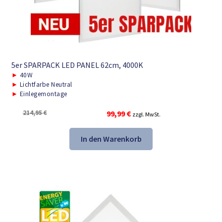
5er SPARPACK LED PANEL 62cm, 4000K
►
40W
►
Lichtfarbe Neutral
►
Einlegemontage
Ursprünglicher
Aktueller
214,95
€
99,99
€
zzgl. MwSt.
Preis
Preis
war:
ist:
In den Warenkorb
214,95 €
99,99 €.