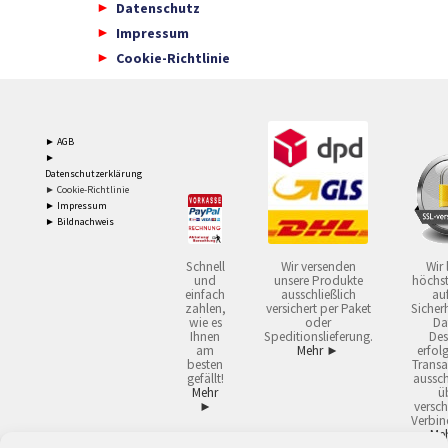
Datenschutz
Impressum
Cookie-Richtlinie
► AGB
►
Datenschutzerklärung
► Cookie-Richtlinie
► Impressum
► Bildnachweis
Schnell
Wir versenden
Wir 
und
unsere Produkte
höchst
einfach
ausschließlich
auf
zahlen,
versichert per Paket
Sicherh
wie es
oder
Da
Ihnen
Speditionslieferung.
Des
am
Mehr ►
erfol
besten
Transa
gefällt!
aussch
Mehr
ü
►
versch
Verbin
Me