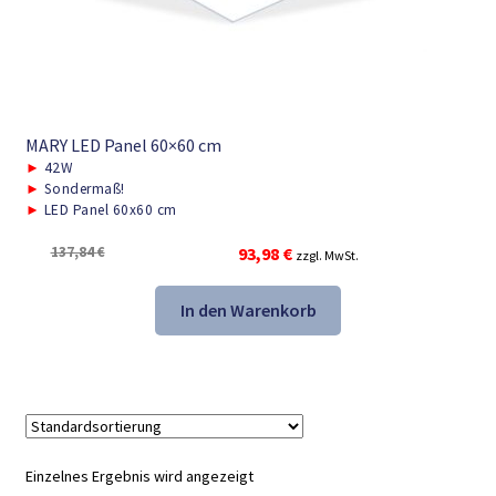
MARY LED Panel 60×60 cm
►
42W
►
Sondermaß!
►
LED Panel 60x60 cm
Ursprünglicher
Aktueller
137,84
€
93,98
€
zzgl. MwSt.
Preis
Preis
war:
ist:
In den Warenkorb
137,84 €
93,98 €.
Einzelnes Ergebnis wird angezeigt