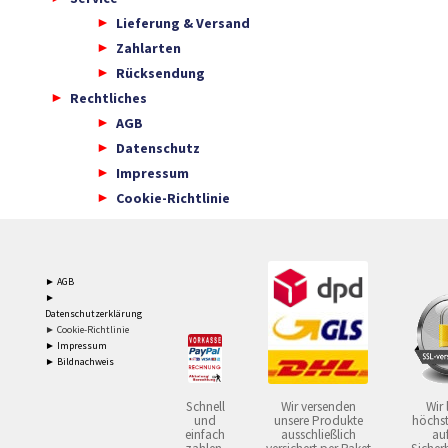
Lieferung & Versand
Zahlarten
Rücksendung
Rechtliches
AGB
Datenschutz
Impressum
Cookie-Richtlinie
► AGB
►
Datenschutzerklärung
► Cookie-Richtlinie
► Impressum
► Bildnachweis
Schnell
Wir versenden
Wir 
und
unsere Produkte
höchst
einfach
ausschließlich
auf