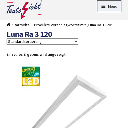
Zur
Springe
Menü
Navigation
zum
springen
Inhalt
► LED Panel
Startseite
Produkte verschlagwortet mit „Luna Ra 3 120“
►
Luna Ra 3 120
Pflanzenlich
►
t
Downlights
►
Deckenleuch
►
ten
Außenleucht
► LED
Einzelnes Ergebnis wird angezeigt
en
Streifen
► Zubehör
►
Leuchtmittel
►
Versandarten
► Zahlarten