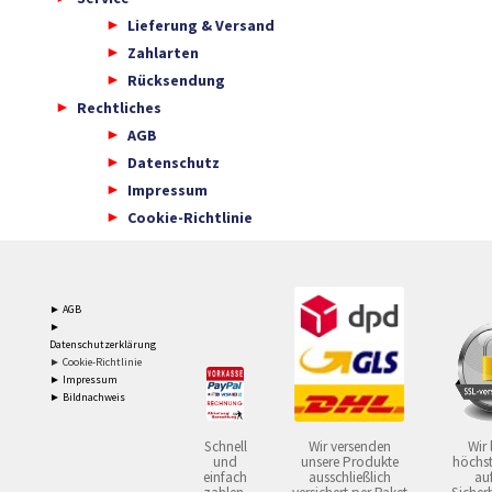
Lieferung & Versand
Zahlarten
Rücksendung
Rechtliches
AGB
Datenschutz
Impressum
Cookie-Richtlinie
► AGB
►
Datenschutzerklärung
► Cookie-Richtlinie
► Impressum
► Bildnachweis
Schnell
Wir versenden
Wir 
und
unsere Produkte
höchst
einfach
ausschließlich
auf