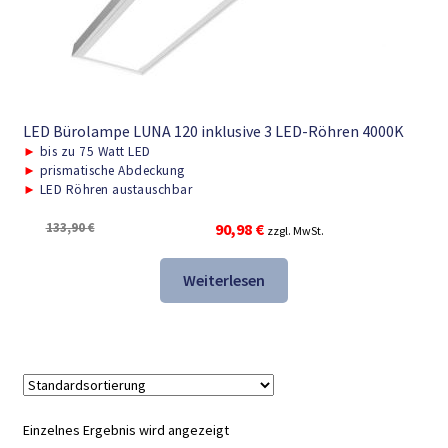
LED Bürolampe LUNA 120 inklusive 3 LED-Röhren 4000K
►
bis zu 75 Watt LED
►
prismatische Abdeckung
►
LED Röhren austauschbar
Ursprünglicher
Aktueller
133,90
€
90,98
€
zzgl. MwSt.
Preis
Preis
war:
ist:
Weiterlesen
133,90 €
90,98 €.
Einzelnes Ergebnis wird angezeigt