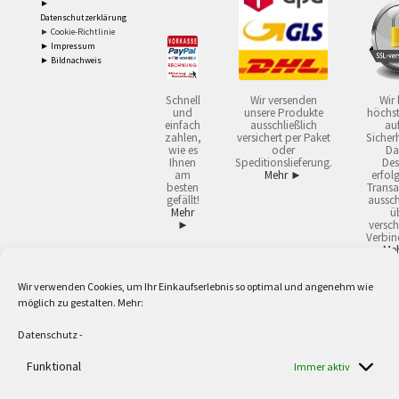
►
Datenschutzerklärung
► Cookie-Richtlinie
► Impressum
► Bildnachweis
Schnell
Wir versenden
Wir 
und
unsere Produkte
höchst
einfach
ausschließlich
auf
zahlen,
versichert per Paket
Sicherh
wie es
oder
Da
Ihnen
Speditionslieferung.
Des
am
Mehr ►
erfol
besten
Transa
gefällt!
aussch
Mehr
ü
►
versch
Verbin
Me
Wir verwenden Cookies, um Ihr Einkaufserlebnis so optimal und angenehm wie
2
Lieferzeiten gelten mit Express-24.
Mehr ►
möglich zu gestalten. Mehr:
3
Nur für Firmen, Mindestbestellwert: 50,- €.
Mehr ►
5
Versandkostenfrei ab 59,90 € Nettowarenwert. Inseln ausgenommen. Unsere
Datenschutz
-
Angebote gelten ausschließlich für Industrie, Handwerk, Handel und freie
Berufe zur Verwendung in der selbständigen, beruflichen oder gewerblichen
Funktional
Immer aktiv
Tätigkeit. Kein Verkauf an privat. Alle Preise sind Nettopreise in Euro und
verstehen sich zzgl. der gesetzlichen Mehrwertsteuer und zzgl. Versand. Alle