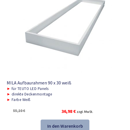
MILA Aufbaurahmen 90 x 30 weiß
►
für TEUTO LED Panels
►
direkte Deckenmontage
►
Farbe Weiß
Ursprünglicher
Aktueller
55,10
€
36,98
€
zzgl. MwSt.
Preis
Preis
war:
ist:
In den Warenkorb