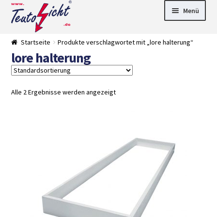
Zur
Springe
Menü
Navigation
zum
springen
Inhalt
► LED Panel
Startseite
Produkte verschlagwortet mit „lore halterung“
►
lore halterung
Pflanzenlich
►
t
Downlights
►
Deckenleuch
►
ten
Außenleucht
► LED
Alle 2 Ergebnisse werden angezeigt
en
Streifen
► Zubehör
►
Leuchtmittel
►
Versandarten
► Zahlarten