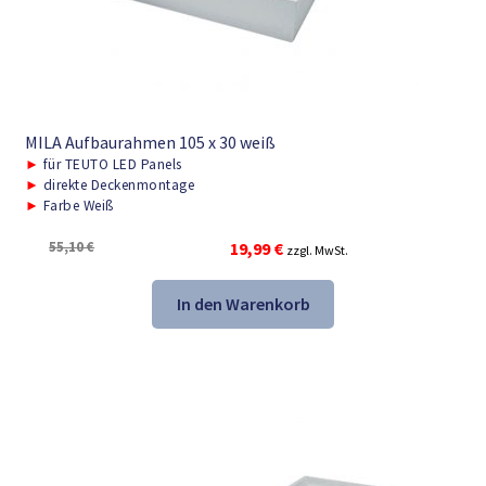
MILA Aufbaurahmen 105 x 30 weiß
►
für TEUTO LED Panels
►
direkte Deckenmontage
►
Farbe Weiß
Ursprünglicher
Aktueller
55,10
€
19,99
€
zzgl. MwSt.
Preis
Preis
war:
ist:
In den Warenkorb
55,10 €
19,99 €.