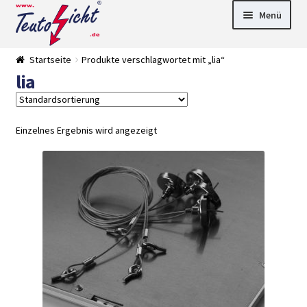
Zur
Springe
Menü
Navigation
zum
springen
Inhalt
► LED Panel
Startseite
Produkte verschlagwortet mit „lia“
►
lia
Pflanzenlich
►
t
Downlights
►
Deckenleuch
►
ten
Außenleucht
► LED
Einzelnes Ergebnis wird angezeigt
en
Streifen
► Zubehör
►
Leuchtmittel
►
Versandarten
► Zahlarten