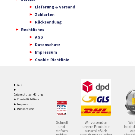
Lieferung & Versand
Zahlarten
Rücksendung
Rechtliches
AGB
Datenschutz
Impressum
Cookie-Richtlinie
► AGB
►
Datenschutzerklärung
► Cookie-Richtlinie
► Impressum
► Bildnachweis
Schnell
Wir versenden
Wir 
und
unsere Produkte
höchst
einfach
ausschließlich
auf