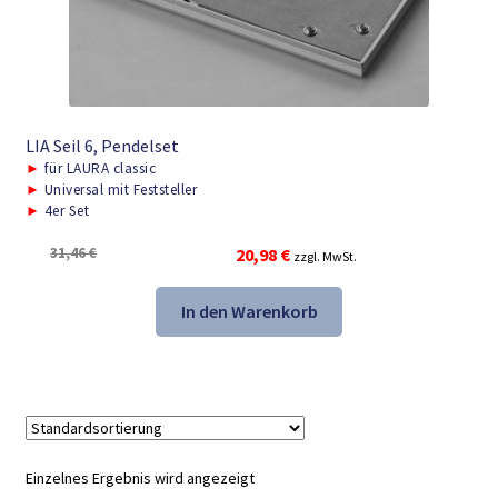
LIA Seil 6, Pendelset
►
für LAURA classic
►
Universal mit Feststeller
►
4er Set
Ursprünglicher
Aktueller
31,46
€
20,98
€
zzgl. MwSt.
Preis
Preis
war:
ist:
In den Warenkorb
31,46 €
20,98 €.
Einzelnes Ergebnis wird angezeigt