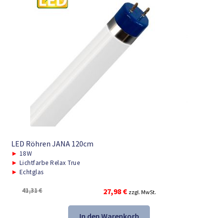
LED Röhren JANA 120cm
►
18W
►
Lichtfarbe Relax True
►
Echtglas
Ursprünglicher
Aktueller
41,31
€
27,98
€
zzgl. MwSt.
Preis
Preis
war:
ist:
In den Warenkorb