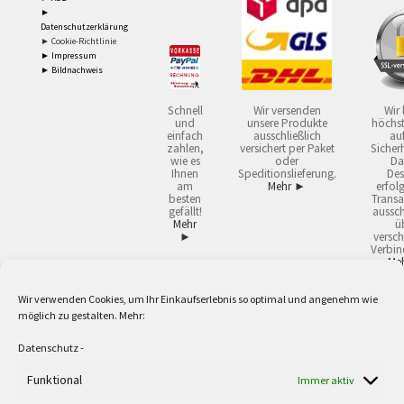
►
Datenschutzerklärung
► Cookie-Richtlinie
► Impressum
► Bildnachweis
Schnell
Wir versenden
Wir 
und
unsere Produkte
höchst
einfach
ausschließlich
auf
zahlen,
versichert per Paket
Sicherh
wie es
oder
Da
Ihnen
Speditionslieferung.
Des
am
Mehr ►
erfol
besten
Transa
gefällt!
aussch
Mehr
ü
►
versch
Verbin
Me
Wir verwenden Cookies, um Ihr Einkaufserlebnis so optimal und angenehm wie
2
Lieferzeiten gelten mit Express-24.
Mehr ►
möglich zu gestalten. Mehr:
3
Nur für Firmen, Mindestbestellwert: 50,- €.
Mehr ►
5
Versandkostenfrei ab 59,90 € Nettowarenwert. Inseln ausgenommen. Unsere
Datenschutz
-
Angebote gelten ausschließlich für Industrie, Handwerk, Handel und freie
Berufe zur Verwendung in der selbständigen, beruflichen oder gewerblichen
Funktional
Immer aktiv
Tätigkeit. Kein Verkauf an privat. Alle Preise sind Nettopreise in Euro und