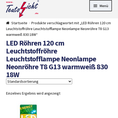
Zur
Springe
Menü
Navigation
zum
springen
Inhalt
► LED Panel
Startseite
Produkte verschlagwortet mit „LED Röhren 120 cm
►
Leuchtstoffröhre Leuchtstofflampe Neonlampe Neonröhre T8 G13
Pflanzenlich
►
warmweiß 830 18W“
t
Downlights
►
LED Röhren 120 cm
Deckenleuch
►
ten
Außenleucht
► LED
Leuchtstoffröhre
en
Streifen
► Zubehör
Leuchtstofflampe Neonlampe
►
Leuchtmittel
►
Neonröhre T8 G13 warmweiß 830
Versandarten
► Zahlarten
18W
Einzelnes Ergebnis wird angezeigt