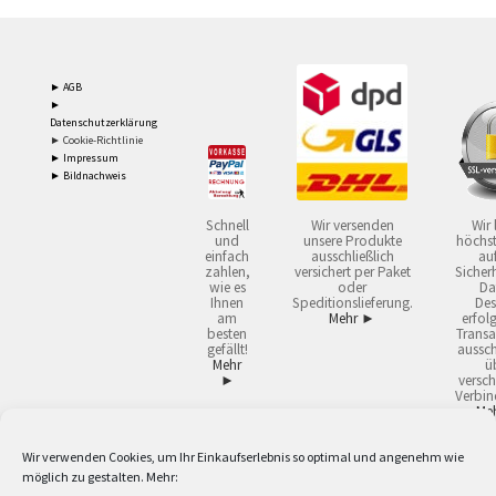
► AGB
►
Datenschutzerklärung
► Cookie-Richtlinie
► Impressum
► Bildnachweis
Schnell
Wir versenden
Wir 
und
unsere Produkte
höchst
einfach
ausschließlich
auf
zahlen,
versichert per Paket
Sicherh
wie es
oder
Da
Ihnen
Speditionslieferung.
Des
am
Mehr ►
erfol
besten
Transa
gefällt!
aussch
Mehr
ü
►
versch
Verbin
Me
Wir verwenden Cookies, um Ihr Einkaufserlebnis so optimal und angenehm wie
2
Lieferzeiten gelten mit Express-24.
Mehr ►
möglich zu gestalten. Mehr:
3
Nur für Firmen, Mindestbestellwert: 50,- €.
Mehr ►