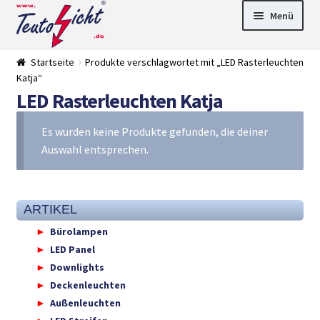
Zur
Springe
Menü
Navigation
zum
springen
Inhalt
► LED Panel
Startseite
Produkte verschlagwortet mit „LED Rasterleuchten
►
Katja“
Pflanzenlich
►
LED Rasterleuchten Katja
t
Downlights
►
Deckenleuch
►
ten
Außenleucht
► LED
Es wurden keine Produkte gefunden, die deiner
en
Streifen
► Zubehör
Auswahl entsprechen.
►
Leuchtmittel
►
Versandarten
► Zahlarten
ARTIKEL
Bürolampen
LED Panel
Downlights
Deckenleuchten
Außenleuchten