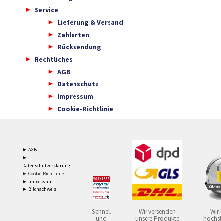
Service
Lieferung & Versand
Zahlarten
Rücksendung
Rechtliches
AGB
Datenschutz
Impressum
Cookie-Richtlinie
► AGB
►
Datenschutzerklärung
► Cookie-Richtlinie
► Impressum
► Bildnachweis
Schnell
Wir versenden
Wir 
und
unsere Produkte
höchst