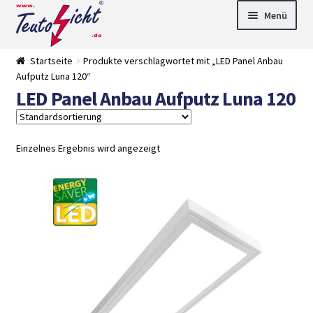
Zur
Springe
Menü
Navigation
zum
springen
Inhalt
► LED Panel
Startseite
Produkte verschlagwortet mit „LED Panel Anbau
►
Aufputz Luna 120“
Pflanzenlich
►
LED Panel Anbau Aufputz Luna 120
t
Downlights
►
Deckenleuch
►
ten
Außenleucht
► LED
en
Streifen
► Zubehör
Einzelnes Ergebnis wird angezeigt
►
Leuchtmittel
►
Versandarten
► Zahlarten