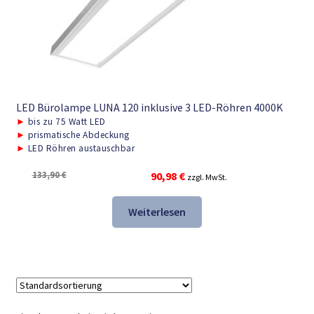
LED Bürolampe LUNA 120 inklusive 3 LED-Röhren 4000K
►
bis zu 75 Watt LED
►
prismatische Abdeckung
►
LED Röhren austauschbar
Ursprünglicher
Aktueller
133,90
€
90,98
€
zzgl. MwSt.
Preis
Preis
war:
ist:
Weiterlesen
133,90 €
90,98 €.