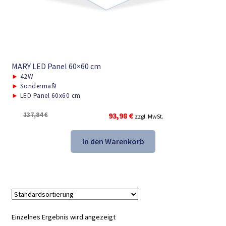
MARY LED Panel 60×60 cm
►
42W
►
Sondermaß!
►
LED Panel 60x60 cm
Ursprünglicher
Aktueller
137,84
€
93,98
€
zzgl. MwSt.
Preis
Preis
war:
ist:
In den Warenkorb
137,84 €
93,98 €.
Einzelnes Ergebnis wird angezeigt