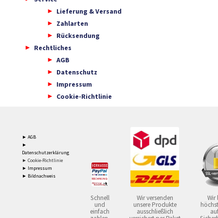
Lieferung & Versand
Zahlarten
Rücksendung
Rechtliches
AGB
Datenschutz
Impressum
Cookie-Richtlinie
► AGB
►
Datenschutzerklärung
► Cookie-Richtlinie
► Impressum
► Bildnachweis
Schnell
Wir versenden
Wir 
und
unsere Produkte
höchst
einfach
ausschließlich
auf