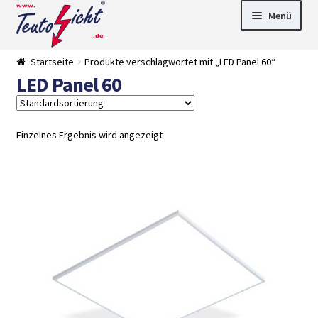
Zur
Springe
Menü
Navigation
zum
springen
Inhalt
► LED Panel
Startseite
Produkte verschlagwortet mit „LED Panel 60“
►
LED Panel 60
Pflanzenlich
►
t
Downlights
►
Deckenleuch
►
ten
Außenleucht
► LED
Einzelnes Ergebnis wird angezeigt
en
Streifen
► Zubehör
►
Leuchtmittel
►
Versandarten
► Zahlarten