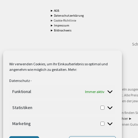
► AGB
► Datenschutzerklärung
► Cookie-Richtlinie
► Impressum
► Bildnachweis
Sch
Wir verwenden Cookies, um Ihr Einkaufserlebnis so optimal und
angenehm wie möglich zu gestalten. Mehr:
2
Lieferzeiten gelten mit Express-24.
Mehr ►
Datenschutz
-
3
Nur für Firmen, Mindestbestellwert: 50,- €.
Mehr ►
5
Versandkostenfrei ab 59,90 € Nettowarenwert. Inseln ausge
Funktional
Immer aktiv
oder gewerblichen Tätigkeit. Kein Verkauf an privat. Alle Pr
sind Warenzeichen oder eingetragene Warenzeichen der jewei
►
Statistiken
6
Weitere Informationen und Zahlungsbedingungen finden S
7
Informationen zu unseren Lieferzeiten finden Sie
hier ►
Marketing
8
Ab 79,- Nettowarenwert. Es gelten unsere allgemeinen Guts
©2002-2021 TEUTO LICHT GmbH