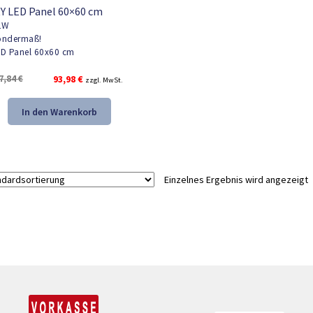
Y LED Panel 60×60 cm
2W
ndermaß!
D Panel 60x60 cm
Ursprünglicher
Aktueller
7,84
€
93,98
€
zzgl. MwSt.
Preis
Preis
war:
ist:
In den Warenkorb
137,84 €
93,98 €.
Einzelnes Ergebnis wird angezeigt