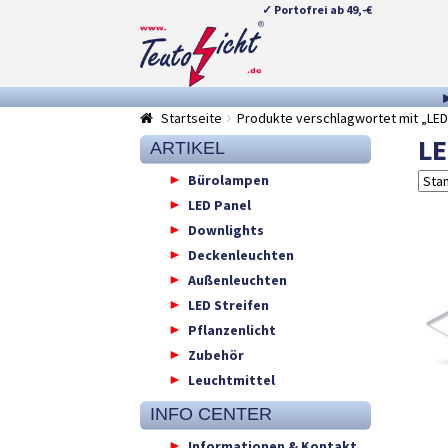
✓ Portofrei ab 49,-€
Zur
Springe
Navigation
zum
springen
Inhalt
Startseite
Produkte verschlagwortet mit „LED
LE
ARTIKEL
Bürolampen
LED Panel
Downlights
Deckenleuchten
Außenleuchten
LED Streifen
Pflanzenlicht
Zubehör
Leuchtmittel
INFO CENTER
Informationen & Kontakt