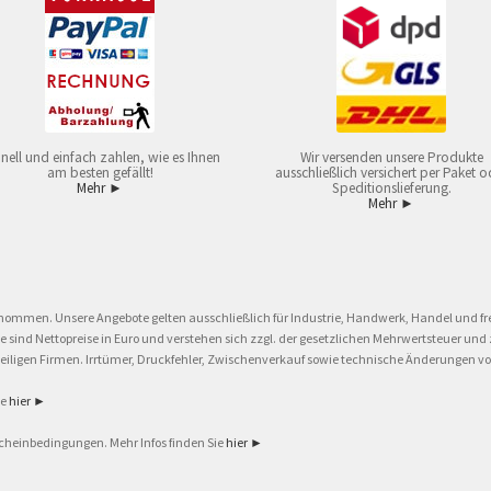
nell und einfach zahlen, wie es Ihnen
Wir versenden unsere Produkte
am besten gefällt!
ausschließlich versichert per Paket o
Mehr ►
Speditionslieferung.
Mehr ►
nommen. Unsere Angebote gelten ausschließlich für Industrie, Handwerk, Handel und fre
eise sind Nettopreise in Euro und verstehen sich zzgl. der gesetzlichen Mehrwertsteuer 
ligen Firmen. Irrtümer, Druckfehler, Zwischenverkauf sowie technische Änderungen vor
ie
hier ►
cheinbedingungen. Mehr Infos finden Sie
hier ►