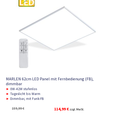
MARLEN 62cm LED Panel mit Fernbedienung (FB),
dimmbar
►
0W-42W stufenlos
►
Tageslicht bis Warm
►
Dimmbar, mit Funk-FB
Ursprünglicher
Aktueller
159,99
€
114,99
€
zzgl. MwSt.