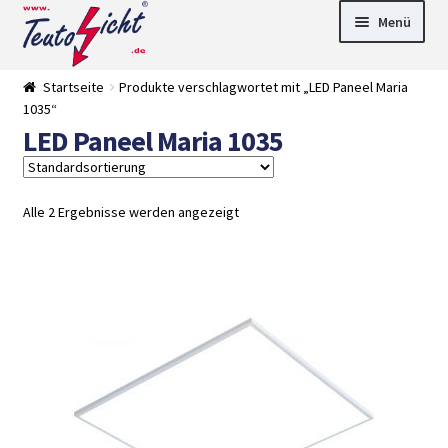
Zur
Springe
Menü
Navigation
zum
springen
Inhalt
► LED Panel
Startseite
Produkte verschlagwortet mit „LED Paneel Maria
►
1035“
Pflanzenlich
►
LED Paneel Maria 1035
t
Downlights
►
Deckenleuch
►
ten
Außenleucht
► LED
en
Streifen
► Zubehör
Alle 2 Ergebnisse werden angezeigt
►
Leuchtmittel
►
Versandarten
► Zahlarten