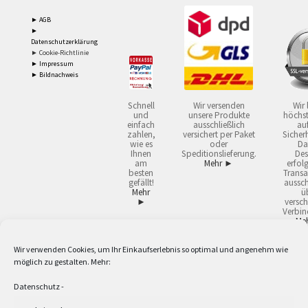
► AGB
►
Datenschutzerklärung
► Cookie-Richtlinie
► Impressum
► Bildnachweis
Schnell
Wir versenden
Wir 
und
unsere Produkte
höchst
einfach
ausschließlich
auf
zahlen,
versichert per Paket
Sicherh
wie es
oder
Da
Ihnen
Speditionslieferung.
Des
am
Mehr ►
erfol
besten
Transa
gefällt!
aussch
Mehr
ü
►
versch
Verbin
Me
Wir verwenden Cookies, um Ihr Einkaufserlebnis so optimal und angenehm wie
2
Lieferzeiten gelten mit Express-24.
Mehr ►
möglich zu gestalten. Mehr:
3
Nur für Firmen, Mindestbestellwert: 50,- €.
Mehr ►
5
Versandkostenfrei ab 59,90 € Nettowarenwert. Inseln ausgenommen. Unsere
Datenschutz
-
Angebote gelten ausschließlich für Industrie, Handwerk, Handel und freie