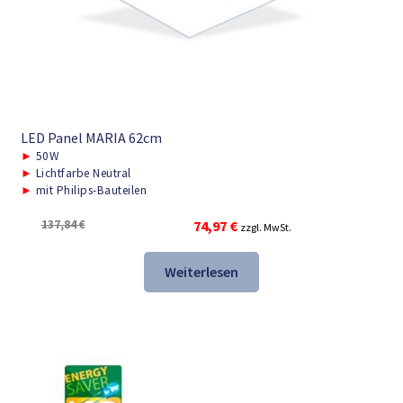
LED Panel MARIA 62cm
►
50W
►
Lichtfarbe Neutral
►
mit Philips-Bauteilen
Ursprünglicher
Aktueller
137,84
€
74,97
€
zzgl. MwSt.
Preis
Preis
war:
ist:
Weiterlesen
137,84 €
74,97 €.