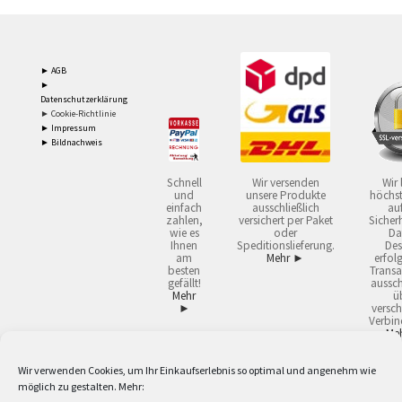
► AGB
►
Datenschutzerklärung
► Cookie-Richtlinie
► Impressum
► Bildnachweis
Schnell
Wir versenden
Wir 
und
unsere Produkte
höchst
einfach
ausschließlich
auf
zahlen,
versichert per Paket
Sicherh
wie es
oder
Da
Ihnen
Speditionslieferung.
Des
am
Mehr ►
erfol
besten
Transa
gefällt!
aussch
Mehr
ü
►
versch
Verbin
Me
Wir verwenden Cookies, um Ihr Einkaufserlebnis so optimal und angenehm wie
2
Lieferzeiten gelten mit Express-24.
Mehr ►
möglich zu gestalten. Mehr:
3
Nur für Firmen, Mindestbestellwert: 50,- €.
Mehr ►