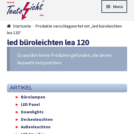
Zur
Springe
Menü
Navigation
zum
springen
Inhalt
► LED Panel
Startseite
Produkte verschlagwortet mit „led büroleichten
►
lea 120“
Pflanzenlich
►
led büroleichten lea 120
t
Downlights
►
Deckenleuch
►
ten
Außenleucht
► LED
Es wurden keine Produkte gefunden, die deiner
en
Streifen
► Zubehör
Auswahl entsprechen.
►
Leuchtmittel
►
Versandarten
► Zahlarten
ARTIKEL
Bürolampen
LED Panel
Downlights
Deckenleuchten
Außenleuchten