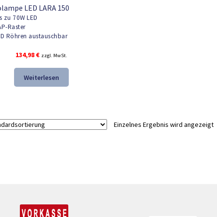
olampe LED LARA 150
s zu 70W LED
P-Raster
D Röhren austauschbar
134,98
€
zzgl. MwSt.
Weiterlesen
Einzelnes Ergebnis wird angezeigt