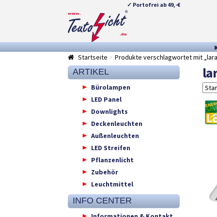
✓ Portofrei ab 49,-€
Zur
Springe
Navigation
zum
springen
Inhalt
Startseite
Produkte verschlagwortet mit „lar
la
ARTIKEL
Bürolampen
LED Panel
Downlights
Deckenleuchten
Außenleuchten
LED Streifen
Pflanzenlicht
Zubehör
Leuchtmittel
INFO CENTER
Informationen & Kontakt