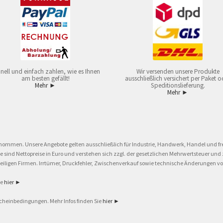
nell und einfach zahlen, wie es Ihnen
Wir versenden unsere Produkte
am besten gefällt!
ausschließlich versichert per Paket o
Mehr ►
Speditionslieferung.
Mehr ►
nommen. Unsere Angebote gelten ausschließlich für Industrie, Handwerk, Handel und fre
eise sind Nettopreise in Euro und verstehen sich zzgl. der gesetzlichen Mehrwertsteuer 
ligen Firmen. Irrtümer, Druckfehler, Zwischenverkauf sowie technische Änderungen vor
ie
hier ►
cheinbedingungen. Mehr Infos finden Sie
hier ►