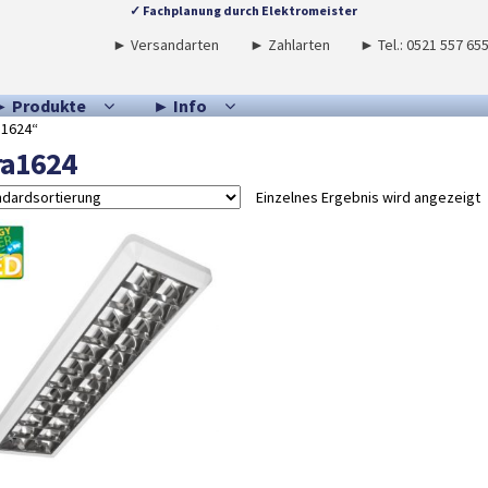
✓ Fachplanung durch Elektromeister
► Versandarten
► Zahlarten
► Tel.: 0521 557 65
► Produkte
► Info
a1624“
ra1624
Einzelnes Ergebnis wird angezeigt