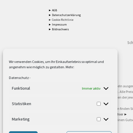
► AGB
► Datenschutzerklärung
► Cookie-Richtlinie
► Impressum
► Bildnachweis
Sch
Wir verwenden Cookies, um Ihr Einkaufserlebnis so optimal und
angenehm wie möglich zu gestalten. Mehr:
2
Lieferzeiten gelten mit Express-24.
Mehr ►
Datenschutz
-
3
Nur für Firmen, Mindestbestellwert: 50,- €.
Mehr ►
5
Versandkostenfrei ab 59,90 € Nettowarenwert. Inseln ausge
Funktional
Immer aktiv
oder gewerblichen Tätigkeit. Kein Verkauf an privat. Alle Pr
sind Warenzeichen oder eingetragene Warenzeichen der jewei
►
Statistiken
6
Weitere Informationen und Zahlungsbedingungen finden S
7
Informationen zu unseren Lieferzeiten finden Sie
hier ►
Marketing
8
Ab 79,- Nettowarenwert. Es gelten unsere allgemeinen Guts
©2002-2021 TEUTO LICHT GmbH