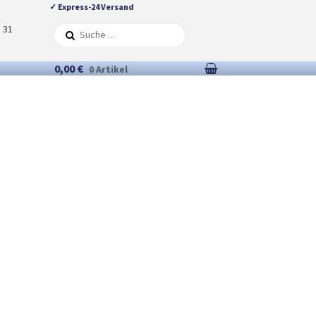
✓ Express-24 Versand
5 31
0,00 €
0 Artikel