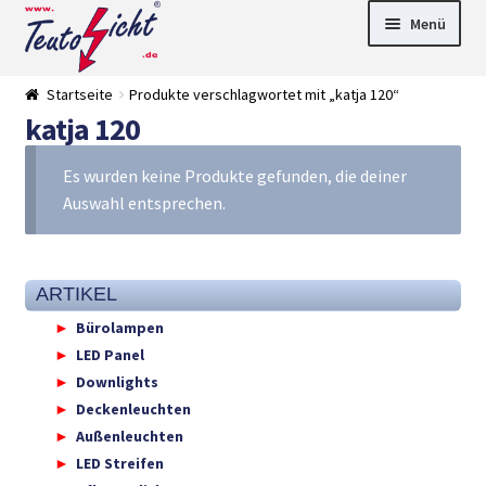
Zur
Springe
Menü
Navigation
zum
springen
Inhalt
► LED Panel
Startseite
Produkte verschlagwortet mit „katja 120“
►
katja 120
Pflanzenlich
►
t
Downlights
►
Deckenleuch
►
Es wurden keine Produkte gefunden, die deiner
ten
Außenleucht
► LED
Auswahl entsprechen.
en
Streifen
► Zubehör
►
Leuchtmittel
►
Versandarten
► Zahlarten
ARTIKEL
Bürolampen
LED Panel
Downlights
Deckenleuchten
Außenleuchten
LED Streifen