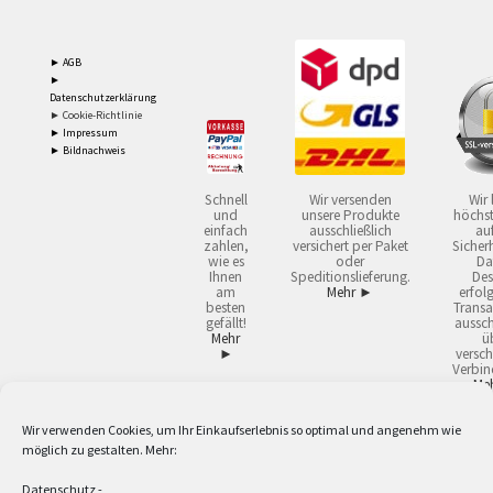
► AGB
►
Datenschutzerklärung
► Cookie-Richtlinie
► Impressum
► Bildnachweis
Schnell
Wir versenden
Wir 
und
unsere Produkte
höchst
einfach
ausschließlich
auf
zahlen,
versichert per Paket
Sicherh
wie es
oder
Da
Ihnen
Speditionslieferung.
Des
am
Mehr ►
erfol
besten
Transa
gefällt!
aussch
Mehr
ü
►
versch
Verbin
Me
Wir verwenden Cookies, um Ihr Einkaufserlebnis so optimal und angenehm wie
2
Lieferzeiten gelten mit Express-24.
Mehr ►
möglich zu gestalten. Mehr:
3
Nur für Firmen, Mindestbestellwert: 50,- €.
Mehr ►
5
Versandkostenfrei ab 59,90 € Nettowarenwert. Inseln ausgenommen. Unsere
Datenschutz
-