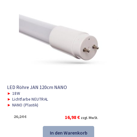
LED Röhre JAN 120cm NANO
►
18W
►
Lichtfarbe NEUTRAL
►
NANO (Plastik)
Ursprünglicher
Aktueller
26,24
€
16,98
€
zzgl. MwSt.
Preis
Preis
war:
ist:
In den Warenkorb