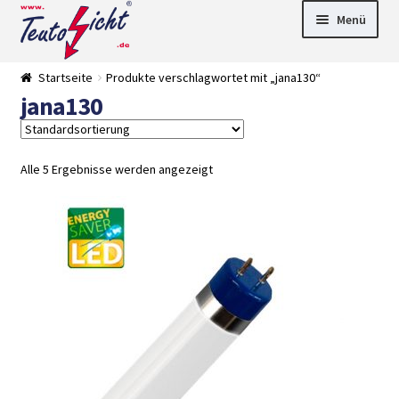
Zur
Springe
Menü
Navigation
zum
springen
Inhalt
► LED Panel
Startseite
Produkte verschlagwortet mit „jana130“
►
jana130
Pflanzenlich
►
t
Downlights
►
Deckenleuch
►
ten
Außenleucht
► LED
Alle 5 Ergebnisse werden angezeigt
en
Streifen
► Zubehör
►
Leuchtmittel
►
Versandarten
► Zahlarten