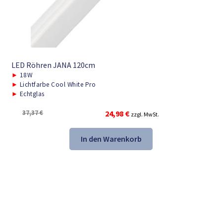
LED Röhren JANA 120cm
►
18W
►
Lichtfarbe Cool White Pro
►
Echtglas
Ursprünglicher
Aktueller
37,37
€
24,98
€
zzgl. MwSt.
Preis
Preis
war:
ist:
In den Warenkorb
37,37 €
24,98 €.