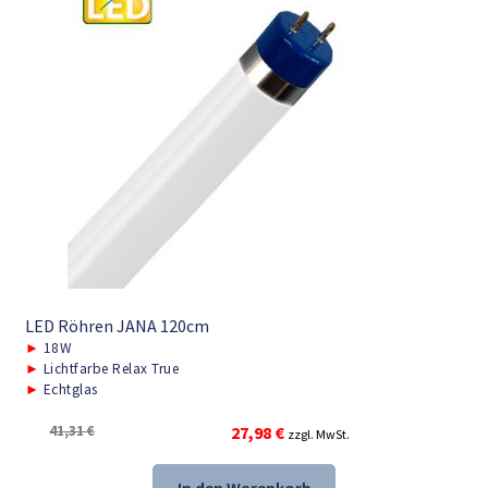
LED Röhren JANA 120cm
►
18W
►
Lichtfarbe Relax True
►
Echtglas
Ursprünglicher
Aktueller
41,31
€
27,98
€
zzgl. MwSt.
Preis
Preis
war:
ist: