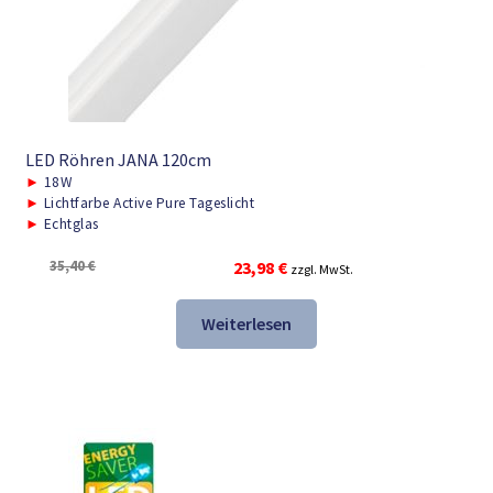
LED Röhren JANA 120cm
►
18W
►
Lichtfarbe Active Pure Tageslicht
►
Echtglas
Ursprünglicher
Aktueller
35,40
€
23,98
€
zzgl. MwSt.
Preis
Preis
war:
ist:
Weiterlesen
35,40 €
23,98 €.