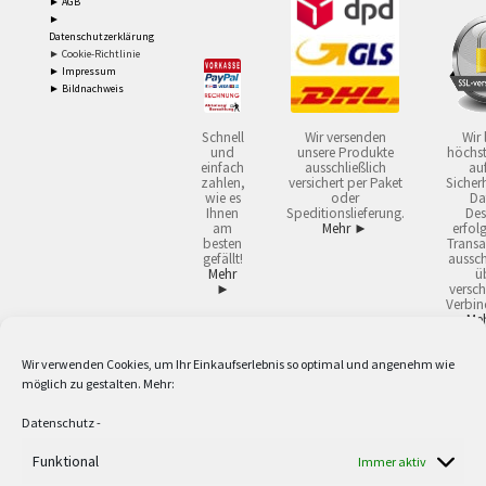
► AGB
►
Datenschutzerklärung
► Cookie-Richtlinie
► Impressum
► Bildnachweis
Schnell
Wir versenden
Wir 
und
unsere Produkte
höchst
einfach
ausschließlich
auf
zahlen,
versichert per Paket
Sicherh
wie es
oder
Da
Ihnen
Speditionslieferung.
Des
am
Mehr ►
erfol
besten
Transa
gefällt!
aussch
Mehr
ü
►
versch
Verbin
Me
Wir verwenden Cookies, um Ihr Einkaufserlebnis so optimal und angenehm wie
2
Lieferzeiten gelten mit Express-24.
Mehr ►
möglich zu gestalten. Mehr:
3
Nur für Firmen, Mindestbestellwert: 50,- €.
Mehr ►
5
Versandkostenfrei ab 59,90 € Nettowarenwert. Inseln ausgenommen. Unsere
Datenschutz
-
Angebote gelten ausschließlich für Industrie, Handwerk, Handel und freie
Berufe zur Verwendung in der selbständigen, beruflichen oder gewerblichen
Funktional
Immer aktiv
Tätigkeit. Kein Verkauf an privat. Alle Preise sind Nettopreise in Euro und