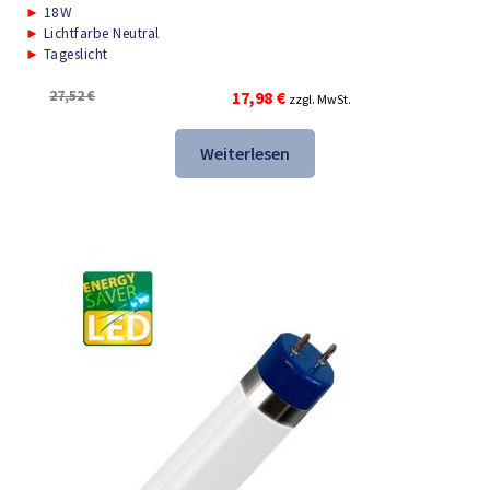
►
18W
►
Lichtfarbe Neutral
►
Tageslicht
Ursprünglicher
Aktueller
27,52
€
17,98
€
zzgl. MwSt.
Preis
Preis
war:
ist:
Weiterlesen
27,52 €
17,98 €.