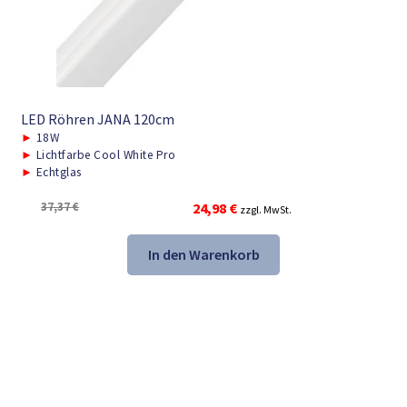
LED Röhren JANA 120cm
►
18W
►
Lichtfarbe Cool White Pro
►
Echtglas
Ursprünglicher
Aktueller
37,37
€
24,98
€
zzgl. MwSt.
Preis
Preis
war:
ist:
In den Warenkorb
37,37 €
24,98 €.