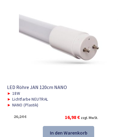
LED Röhre JAN 120cm NANO
►
18W
►
Lichtfarbe NEUTRAL
►
NANO (Plastik)
Ursprünglicher
Aktueller
26,24
€
16,98
€
zzgl. MwSt.
Preis
Preis
war:
ist:
In den Warenkorb