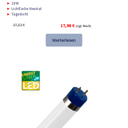
►
18W
►
Lichtfarbe Neutral
►
Tageslicht
Ursprünglicher
Aktueller
27,52
€
17,98
€
zzgl. MwSt.
Preis
Preis
war:
ist:
Weiterlesen
27,52 €
17,98 €.