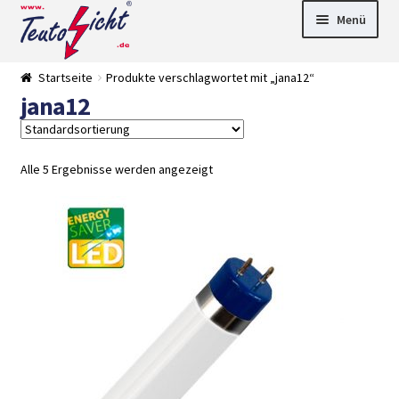
Zur
Springe
Menü
Navigation
zum
springen
Inhalt
► LED Panel
Startseite
Produkte verschlagwortet mit „jana12“
►
jana12
Pflanzenlich
►
t
Downlights
►
Deckenleuch
►
ten
Außenleucht
► LED
Alle 5 Ergebnisse werden angezeigt
en
Streifen
► Zubehör
►
Leuchtmittel
►
Versandarten
► Zahlarten