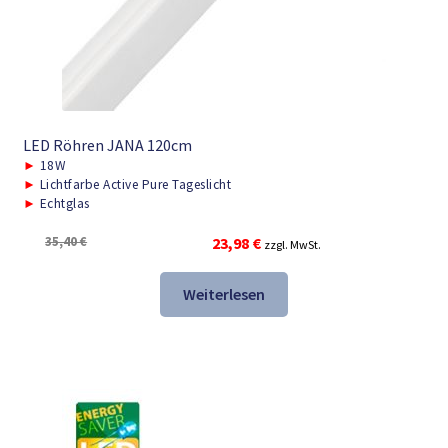
LED Röhren JANA 120cm
►
18W
►
Lichtfarbe Active Pure Tageslicht
►
Echtglas
Ursprünglicher
Aktueller
35,40
€
23,98
€
zzgl. MwSt.
Preis
Preis
war:
ist:
Weiterlesen
35,40 €
23,98 €.