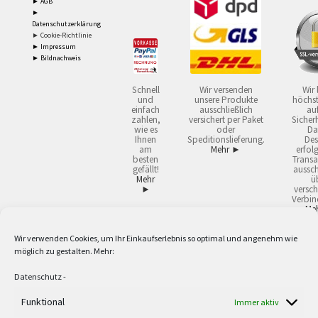
► AGB
►
Datenschutzerklärung
► Cookie-Richtlinie
► Impressum
► Bildnachweis
Schnell
Wir versenden
Wir 
und
unsere Produkte
höchst
einfach
ausschließlich
auf
zahlen,
versichert per Paket
Sicherh
wie es
oder
Da
Ihnen
Speditionslieferung.
Des
am
Mehr ►
erfol
besten
Transa
gefällt!
aussch
Mehr
ü
►
versch
Verbin
Me
Wir verwenden Cookies, um Ihr Einkaufserlebnis so optimal und angenehm wie
2
Lieferzeiten gelten mit Express-24.
Mehr ►
möglich zu gestalten. Mehr:
3
Nur für Firmen, Mindestbestellwert: 50,- €.
Mehr ►
5
Versandkostenfrei ab 59,90 € Nettowarenwert. Inseln ausgenommen. Unsere
Datenschutz
-
Angebote gelten ausschließlich für Industrie, Handwerk, Handel und freie
Berufe zur Verwendung in der selbständigen, beruflichen oder gewerblichen
Funktional
Immer aktiv
Tätigkeit. Kein Verkauf an privat. Alle Preise sind Nettopreise in Euro und