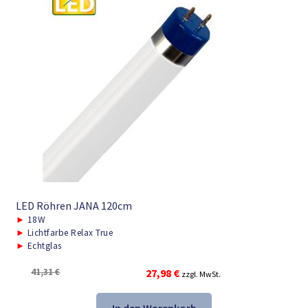
LED Röhren JANA 120cm
►
18W
►
Lichtfarbe Relax True
►
Echtglas
Ursprünglicher
Aktueller
41,31
€
27,98
€
zzgl. MwSt.
Preis
Preis
war:
ist: