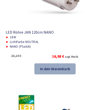
LED Röhre JAN 120cm NANO
►
18W
►
Lichtfarbe NEUTRAL
►
NANO (Plastik)
Ursprünglicher
Aktueller
26,24
€
16,98
€
zzgl. MwSt.
Preis
Preis
war:
ist:
In den Warenkorb
26,24 €
16,98 €.