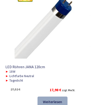
LED Röhren JANA 120cm
►
18W
►
Lichtfarbe Neutral
►
Tageslicht
Ursprünglicher
Aktueller
27,52
€
17,98
€
zzgl. MwSt.
Preis
Preis
war:
ist:
Weiterlesen