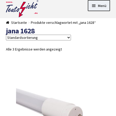
Zur
Springe
Menü
Navigation
zum
springen
Inhalt
► LED Panel
Startseite
Produkte verschlagwortet mit „jana 1628“
►
jana 1628
Pflanzenlich
►
t
Downlights
►
Deckenleuch
►
ten
Außenleucht
► LED
Alle 3 Ergebnisse werden angezeigt
en
Streifen
► Zubehör
►
Leuchtmittel
►
Versandarten
► Zahlarten