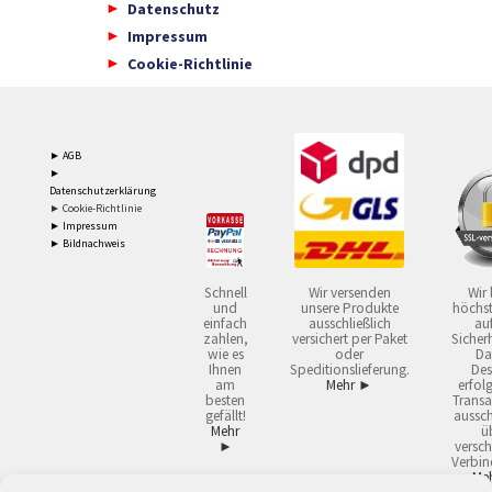
Datenschutz
Impressum
Cookie-Richtlinie
► AGB
►
Datenschutzerklärung
► Cookie-Richtlinie
► Impressum
► Bildnachweis
Schnell
Wir versenden
Wir 
und
unsere Produkte
höchst
einfach
ausschließlich
auf
zahlen,
versichert per Paket
Sicherh
wie es
oder
Da
Ihnen
Speditionslieferung.
Des
am
Mehr ►
erfol
besten
Transa
gefällt!
aussch
Mehr
ü
►
versch
Verbin
Me