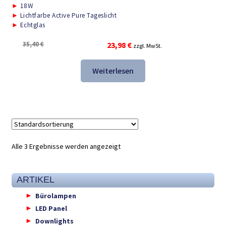
►
18W
►
Lichtfarbe Active Pure Tageslicht
►
Echtglas
Ursprünglicher
Aktueller
35,40
€
23,98
€
zzgl. MwSt.
Preis
Preis
war:
ist:
Weiterlesen
35,40 €
23,98 €.
Alle 3 Ergebnisse werden angezeigt
ARTIKEL
Bürolampen
LED Panel
Downlights