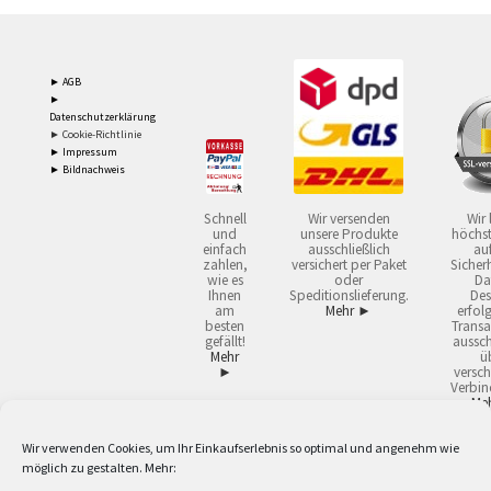
► AGB
►
Datenschutzerklärung
► Cookie-Richtlinie
► Impressum
► Bildnachweis
Schnell
Wir versenden
Wir 
und
unsere Produkte
höchst
einfach
ausschließlich
auf
zahlen,
versichert per Paket
Sicherh
wie es
oder
Da
Ihnen
Speditionslieferung.
Des
am
Mehr ►
erfol
besten
Transa
gefällt!
aussch
Mehr
ü
►
versch
Verbin
Me
Wir verwenden Cookies, um Ihr Einkaufserlebnis so optimal und angenehm wie
2
Lieferzeiten gelten mit Express-24.
Mehr ►
möglich zu gestalten. Mehr:
3
Nur für Firmen, Mindestbestellwert: 50,- €.
Mehr ►