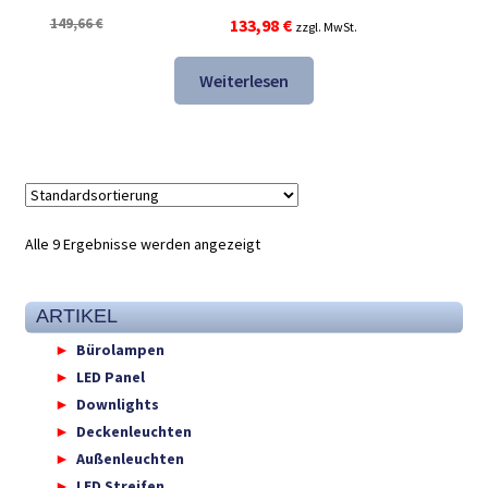
Ursprünglicher
Aktueller
149,66
€
133,98
€
zzgl. MwSt.
Preis
Preis
war:
ist:
Weiterlesen
149,66 €
133,98 €.
Alle 9 Ergebnisse werden angezeigt
ARTIKEL
Bürolampen
LED Panel
Downlights
Deckenleuchten
Außenleuchten
LED Streifen