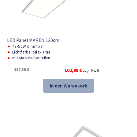
LED Panel MAREN 120cm
►
48-50W dimmbar
►
Lichtfarbe Relax True
►
mit Marken-Bauteilen
Ursprünglicher
Aktueller
167,39
€
102,98
€
zzgl. MwSt.
Preis
Preis
war:
ist:
In den Warenkorb
167,39 €
102,98 €.