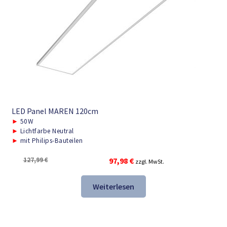
LED Panel MAREN 120cm
►
50W
►
Lichtfarbe Neutral
►
mit Philips-Bauteilen
Ursprünglicher
Aktueller
127,99
€
97,98
€
zzgl. MwSt.
Preis
Preis
war:
ist:
Weiterlesen
127,99 €
97,98 €.