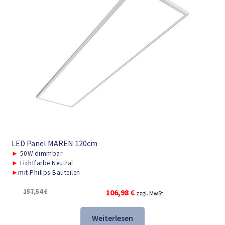
LED Panel MAREN 120cm
►
50W dimmbar
►
Lichtfarbe Neutral
►
mit Philips-Bauteilen
Ursprünglicher
Aktueller
157,54
€
106,98
€
zzgl. MwSt.
Preis
Preis
war:
ist:
Weiterlesen