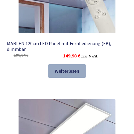
MARLEN 120cm LED Panel mit Fernbedienung (FB),
dimmbar
Ursprünglicher
Aktueller
196,94
€
149,98
€
zzgl. MwSt.
Preis
Preis
war:
ist:
Weiterlesen
196,94 €
149,98 €.