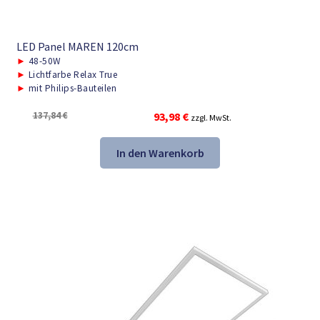
LED Panel MAREN 120cm
►
48-50W
►
Lichtfarbe Relax True
►
mit Philips-Bauteilen
Ursprünglicher
Aktueller
137,84
€
93,98
€
zzgl. MwSt.
Preis
Preis
war:
ist:
In den Warenkorb
137,84 €
93,98 €.