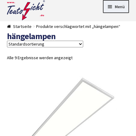
Zur
Springe
Menü
Navigation
zum
springen
Inhalt
► LED Panel
Startseite
Produkte verschlagwortet mit „hängelampen“
►
hängelampen
Pflanzenlich
►
t
Downlights
►
Deckenleuch
►
ten
Außenleucht
► LED
Alle 9 Ergebnisse werden angezeigt
en
Streifen
► Zubehör
►
Leuchtmittel
►
Versandarten
► Zahlarten