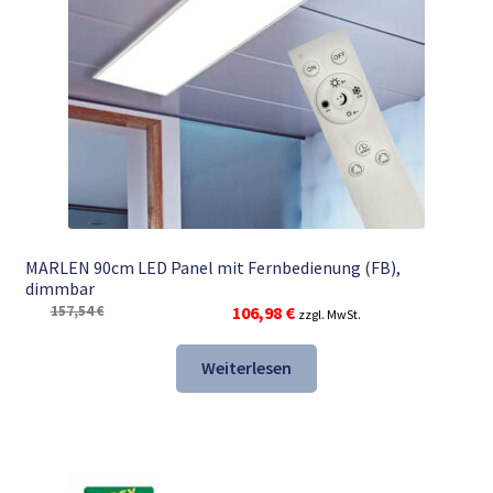
MARLEN 90cm LED Panel mit Fernbedienung (FB),
dimmbar
Ursprünglicher
Aktueller
157,54
€
106,98
€
zzgl. MwSt.
Preis
Preis
war:
ist:
Weiterlesen
157,54 €
106,98 €.