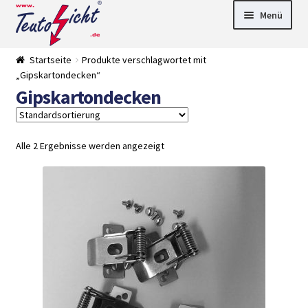
Zur
Springe
Menü
Navigation
zum
springen
Inhalt
► LED Panel
Startseite
Produkte verschlagwortet mit
►
„Gipskartondecken“
Pflanzenlich
►
Gipskartondecken
t
Downlights
►
Deckenleuch
►
ten
Außenleucht
► LED
en
Streifen
► Zubehör
Alle 2 Ergebnisse werden angezeigt
►
Leuchtmittel
►
Versandarten
► Zahlarten