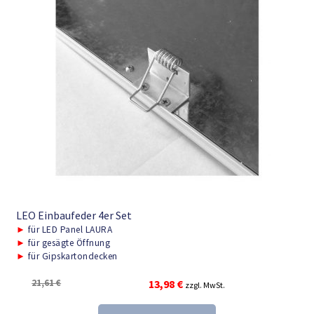
LEO Einbaufeder 4er Set
►
für LED Panel LAURA
►
für gesägte Öffnung
►
für Gipskartondecken
Ursprünglicher
Aktueller
21,61
€
13,98
€
zzgl. MwSt.
Preis
Preis