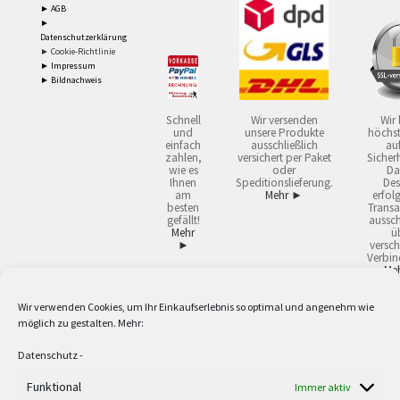
► AGB
►
Datenschutzerklärung
► Cookie-Richtlinie
► Impressum
► Bildnachweis
Schnell
Wir versenden
Wir 
und
unsere Produkte
höchst
einfach
ausschließlich
auf
zahlen,
versichert per Paket
Sicherh
wie es
oder
Da
Ihnen
Speditionslieferung.
Des
am
Mehr ►
erfol
besten
Transa
gefällt!
aussch
Mehr
ü
►
versch
Verbin
Me
Wir verwenden Cookies, um Ihr Einkaufserlebnis so optimal und angenehm wie
2
Lieferzeiten gelten mit Express-24.
Mehr ►
möglich zu gestalten. Mehr:
3
Nur für Firmen, Mindestbestellwert: 50,- €.
Mehr ►
5
Versandkostenfrei ab 59,90 € Nettowarenwert. Inseln ausgenommen. Unsere
Datenschutz
-
Angebote gelten ausschließlich für Industrie, Handwerk, Handel und freie
Berufe zur Verwendung in der selbständigen, beruflichen oder gewerblichen
Funktional
Immer aktiv