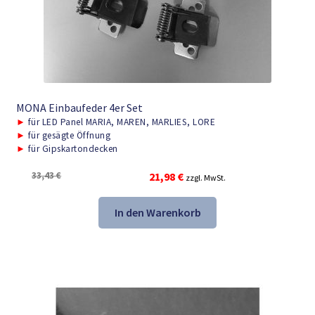
MONA Einbaufeder 4er Set
►
für LED Panel MARIA, MAREN, MARLIES, LORE
►
für gesägte Öffnung
►
für Gipskartondecken
Ursprünglicher
Aktueller
33,43
€
21,98
€
zzgl. MwSt.
Preis
Preis
war:
ist:
In den Warenkorb
33,43 €
21,98 €.