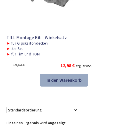
TILL Montage Kit – Winkelsatz
►
für Gipskartondecken
►
4er Set
►
für Tim und TOM
Ursprünglicher
Aktueller
19,64
€
12,98
€
zzgl. MwSt.
Preis
Preis
war:
ist:
In den Warenkorb
19,64 €
12,98 €.
Einzelnes Ergebnis wird angezeigt