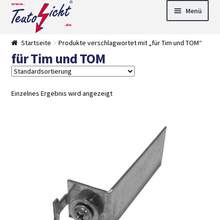
Zur
Springe
Menü
Navigation
zum
springen
Inhalt
► LED Panel
Startseite
Produkte verschlagwortet mit „für Tim und TOM“
►
für Tim und TOM
Pflanzenlich
►
t
Downlights
►
Deckenleuch
►
ten
Außenleucht
► LED
Einzelnes Ergebnis wird angezeigt
en
Streifen
► Zubehör
►
Leuchtmittel
►
Versandarten
► Zahlarten