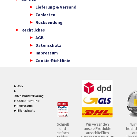
Lieferung & Versand
Zahlarten
Rücksendung
Rechtliches
AGB
Datenschutz
Impressum
Cookie-Richtlinie
► AGB
►
Datenschutzerklärung
► Cookie-Richtlinie
► Impressum
► Bildnachweis
Schnell
Wir versenden
Wir 
und
unsere Produkte
höchst
einfach
ausschließlich
auf