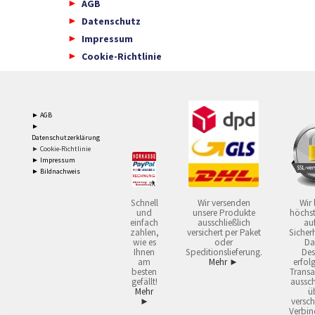
AGB
Datenschutz
Impressum
Cookie-Richtlinie
► AGB
►
Datenschutzerklärung
► Cookie-Richtlinie
► Impressum
► Bildnachweis
Schnell
Wir versenden
Wir 
und
unsere Produkte
höchst
einfach
ausschließlich
auf
zahlen,
versichert per Paket
Sicherh
wie es
oder
Da
Ihnen
Speditionslieferung.
Des
am
Mehr ►
erfol
besten
Transa
gefällt!
aussch
Mehr
ü
►
versch
Verbin