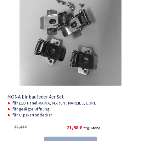
MONA Einbaufeder 4er Set
►
für LED Panel MARIA, MAREN, MARLIES, LORE
►
für gesägte Öffnung
►
für Gipskartondecken
Ursprünglicher
Aktueller
33,43
€
21,98
€
zzgl. MwSt.
Preis
Preis