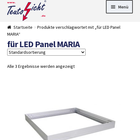
Zur
Springe
Menü
Navigation
zum
springen
Inhalt
► LED Panel
Startseite
Produkte verschlagwortet mit „für LED Panel
►
MARIA“
Pflanzenlich
►
für LED Panel MARIA
t
Downlights
►
Deckenleuch
►
ten
Außenleucht
► LED
en
Streifen
► Zubehör
Alle 3 Ergebnisse werden angezeigt
►
Leuchtmittel
►
Versandarten
► Zahlarten