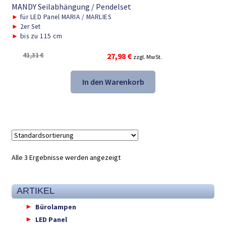
MANDY Seilabhängung / Pendelset
►
für LED Panel MARIA / MARLIES
►
2er Set
►
bis zu 115 cm
Ursprünglicher
Aktueller
41,31
€
27,98
€
zzgl. MwSt.
Preis
Preis
war:
ist:
In den Warenkorb
41,31 €
27,98 €.
Alle 3 Ergebnisse werden angezeigt
ARTIKEL
Bürolampen
LED Panel