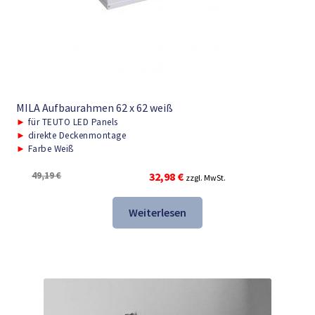
MILA Aufbaurahmen 62 x 62 weiß
►
für TEUTO LED Panels
►
direkte Deckenmontage
►
Farbe Weiß
Ursprünglicher
Aktueller
49,19
€
32,98
€
zzgl. MwSt.
Preis
Preis
war:
ist:
Weiterlesen
49,19 €
32,98 €.