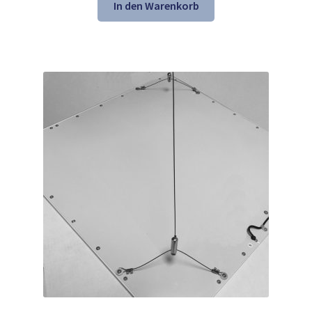
war:
ist:
In den Warenkorb
33,43 €
21,98 €.