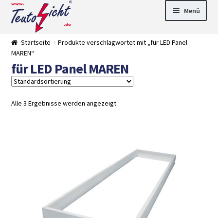
Zur
Springe
Menü
Navigation
zum
springen
Inhalt
► LED Panel
Startseite
Produkte verschlagwortet mit „für LED Panel
►
MAREN“
Pflanzenlich
►
für LED Panel MAREN
t
Downlights
►
Deckenleuch
►
ten
Außenleucht
► LED
en
Streifen
► Zubehör
Alle 3 Ergebnisse werden angezeigt
►
Leuchtmittel
►
Versandarten
► Zahlarten