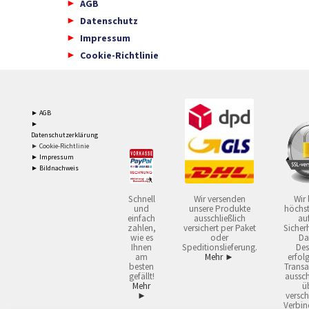
AGB
Datenschutz
Impressum
Cookie-Richtlinie
► AGB
►
Datenschutzerklärung
► Cookie-Richtlinie
► Impressum
► Bildnachweis
Schnell
Wir versenden
Wir 
und
unsere Produkte
höchst
einfach
ausschließlich
auf
zahlen,
versichert per Paket
Sicherh
wie es
oder
Da
Ihnen
Speditionslieferung.
Des
am
Mehr ►
erfol
besten
Transa
gefällt!
aussch
Mehr
ü
►
versch
Verbin