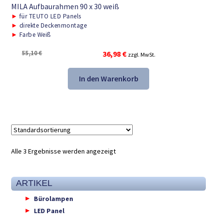
MILA Aufbaurahmen 90 x 30 weiß
►
für TEUTO LED Panels
►
direkte Deckenmontage
►
Farbe Weiß
Ursprünglicher
Aktueller
55,10
€
36,98
€
zzgl. MwSt.
Preis
Preis
war:
ist:
In den Warenkorb
55,10 €
36,98 €.
Alle 3 Ergebnisse werden angezeigt
ARTIKEL
Bürolampen
LED Panel