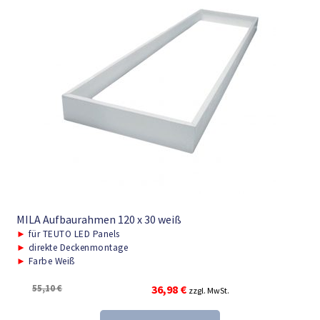
MILA Aufbaurahmen 120 x 30 weiß
►
für TEUTO LED Panels
►
direkte Deckenmontage
►
Farbe Weiß
Ursprünglicher
Aktueller
55,10
€
36,98
€
zzgl. MwSt.
Preis
Preis