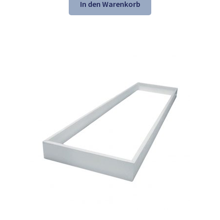
war:
ist:
In den Warenkorb
55,10 €
36,98 €.