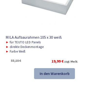
MILA Aufbaurahmen 105 x 30 weiß
►
für TEUTO LED Panels
►
direkte Deckenmontage
►
Farbe Weiß
Ursprünglicher
Aktueller
55,10
€
19,99
€
zzgl. MwSt.
Preis
Preis
war:
ist:
In den Warenkorb
55,10 €
19,99 €.