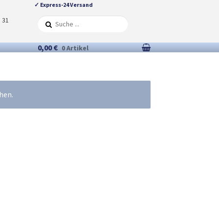
✓ Express-24 Versand
5 31
0,00 €
0 Artikel
hen.