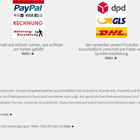
nell und einfach zahlen, wie es Ihnen
Wir versenden unsere Produkte
am besten gefällt!
ausschließlich versichert per Paket o
Mehr ►
Speditionslieferung.
Mehr ►
nommen. Unsere Angebote gelten ausschließlich für Industrie, Handwerk, Handel und fre
eise sind Nettopreise in Euro und verstehen sich zzgl. der gesetzlichen Mehrwertsteuer 
ligen Firmen. Irrtümer, Druckfehler, Zwischenverkauf sowie technische Änderungen vor
ie
hier ►
cheinbedingungen. Mehr Infos finden Sie
hier ►