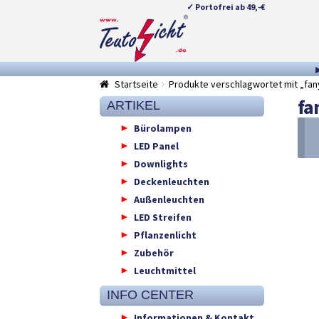
✓ Portofrei ab 49,-€
Zur
Springe
Navigation
zum
springen
Inhalt
Startseite
Produkte verschlagwortet mit „fan
fa
ARTIKEL
Bürolampen
LED Panel
Downlights
Deckenleuchten
Außenleuchten
LED Streifen
Pflanzenlicht
Zubehör
Leuchtmittel
INFO CENTER
Informationen & Kontakt