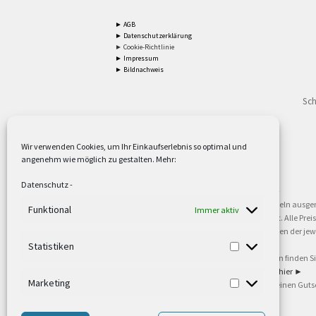
► AGB
► Datenschutzerklärung
► Cookie-Richtlinie
► Impressum
► Bildnachweis
Sch
Wir verwenden Cookies, um Ihr Einkaufserlebnis so optimal und
angenehm wie möglich zu gestalten. Mehr:
2
Lieferzeiten gelten mit Express-24.
Mehr ►
Datenschutz
-
3
Nur für Firmen, Mindestbestellwert: 50,- €.
Mehr ►
5
Versandkostenfrei ab 59,90 € Nettowarenwert. Inseln ausge
Funktional
Immer aktiv
oder gewerblichen Tätigkeit. Kein Verkauf an privat. Alle Pr
sind Warenzeichen oder eingetragene Warenzeichen der jewei
►
Statistiken
6
Weitere Informationen und Zahlungsbedingungen finden S
7
Informationen zu unseren Lieferzeiten finden Sie
hier ►
Marketing
8
Ab 79,- Nettowarenwert. Es gelten unsere allgemeinen Guts
©2002-2021 TEUTO LICHT GmbH