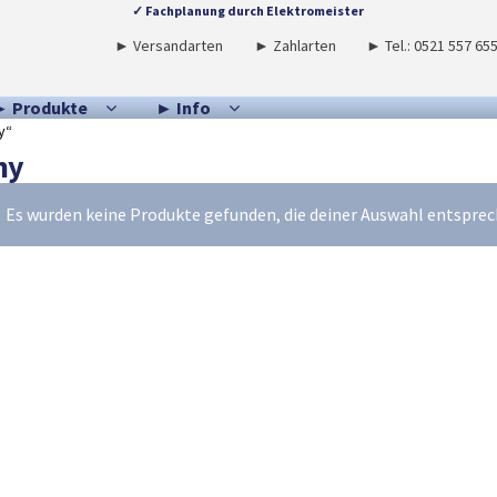
✓ Fachplanung durch Elektromeister
► Versandarten
► Zahlarten
► Tel.: 0521 557 65
► Produkte
► Info
y“
ny
Es wurden keine Produkte gefunden, die deiner Auswahl entsprec