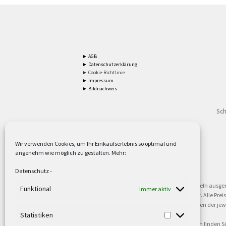
► AGB
► Datenschutzerklärung
► Cookie-Richtlinie
► Impressum
► Bildnachweis
Sch
Wir verwenden Cookies, um Ihr Einkaufserlebnis so optimal und
angenehm wie möglich zu gestalten. Mehr:
2
Lieferzeiten gelten mit Express-24.
Mehr ►
Datenschutz
-
3
Nur für Firmen, Mindestbestellwert: 50,- €.
Mehr ►
5
Versandkostenfrei ab 59,90 € Nettowarenwert. Inseln ausge
Funktional
Immer aktiv
oder gewerblichen Tätigkeit. Kein Verkauf an privat. Alle Pr
sind Warenzeichen oder eingetragene Warenzeichen der jewei
►
Statistiken
6
Weitere Informationen und Zahlungsbedingungen finden S