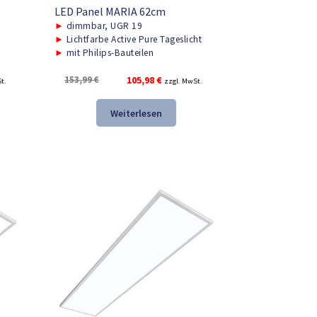
LED Panel MARIA 62cm
►
dimmbar, UGR 19
►
Lichtfarbe Active Pure Tageslicht
►
mit Philips-Bauteilen
r
Ursprünglicher
Aktueller
153,99
€
105,98
€
t.
zzgl. MwSt.
Preis
Preis
war:
ist:
Weiterlesen
.
153,99 €
105,98 €.