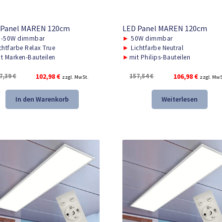
 Panel MAREN 120cm
LED Panel MAREN 120cm
-50W dimmbar
►
50W dimmbar
chtfarbe Relax True
►
Lichtfarbe Neutral
t Marken-Bauteilen
►
mit Philips-Bauteilen
Ursprünglicher
Aktueller
Ursprünglicher
Aktuelle
7,39
€
102,98
€
157,54
€
106,98
€
zzgl. MwSt.
zzgl. MwS
Preis
Preis
Preis
Preis
war:
ist:
war:
ist:
In den Warenkorb
Weiterlesen
167,39 €
102,98 €.
157,54 €
106,98 €