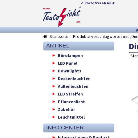
✓ Portofrei ab 49,-€
Zur
Springe
Navigation
zum
springen
Inhalt
Startseite
Produkte verschlagwortet mit „Di
Di
ARTIKEL
Bürolampen
LED Panel
Downlights
Deckenleuchten
Außenleuchten
LED Streifen
Pflanzenlicht
Zubehör
Leuchtmittel
INFO CENTER
Informationen & Kontakt