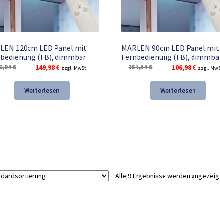
LEN 120cm LED Panel mit
MARLEN 90cm LED Panel mit
bedienung (FB), dimmbar
Fernbedienung (FB), dimmba
Ursprünglicher
Aktueller
Ursprünglicher
Aktuelle
6,94
€
149,98
€
157,54
€
106,98
€
zzgl. MwSt.
zzgl. MwS
Preis
Preis
Preis
Preis
war:
ist:
war:
ist:
Weiterlesen
Weiterlesen
196,94 €
149,98 €.
157,54 €
106,98 €
Alle 9 Ergebnisse werden angezeig