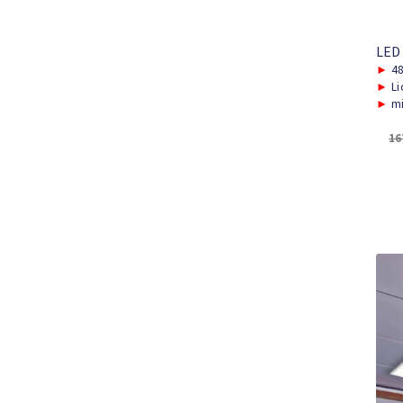
LED
►
48
►
Li
►
mi
16