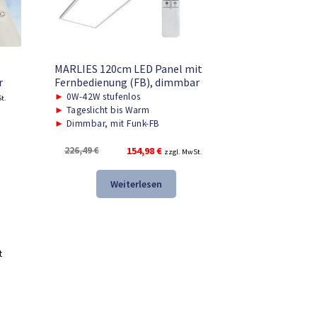
MARLIES 120cm LED Panel mit
r
Fernbedienung (FB), dimmbar
r
►
0W-42W stufenlos
t.
►
Tageslicht bis Warm
►
Dimmbar, mit Funk-FB
.
Ursprünglicher
Aktueller
226,49
€
154,98
€
zzgl. MwSt.
Preis
Preis
war:
ist:
Weiterlesen
226,49 €
154,98 €.
t