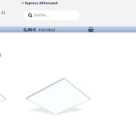
✓ Express-24 Versand
5 31
0,00 €
0 Artikel
t