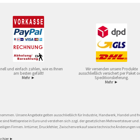
nell und einfach zahlen, wie es Ihnen
Wir versenden unsere Produkte
am besten gefällt!
ausschließlich versichert per Paket o
Mehr ►
Speditionslieferung.
Mehr ►
nommen. Unsere Angebote gelten ausschließlich für Industrie, Handwerk, Handel und fre
eise sind Nettopreise in Euro und verstehen sich zzgl. der gesetzlichen Mehrwertsteuer 
ligen Firmen. Irrtümer, Druckfehler, Zwischenverkauf sowie technische Änderungen vor
ie
hier ►