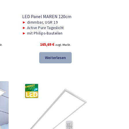
LED Panel MAREN 120cm
►
dimmbar, UGR 19
►
Active Pure Tageslicht
►
mit Philips-Bauteilen
r
165,69
€
t.
zzgl. MwSt.
Weiterlesen
.