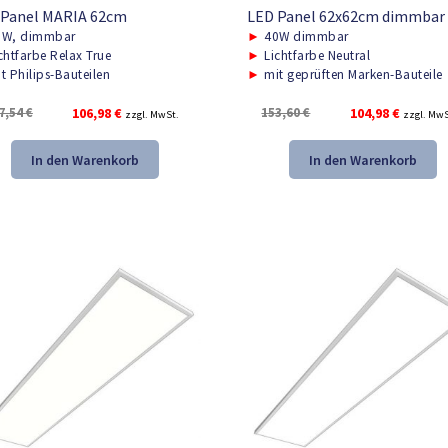
 Panel MARIA 62cm
LED Panel 62x62cm dimmbar
W, dimmbar
►
40W dimmbar
chtfarbe Relax True
►
Lichtfarbe Neutral
t Philips-Bauteilen
►
mit geprüften Marken-Bauteile
Ursprünglicher
Aktueller
Ursprünglicher
Aktuelle
7,54
€
106,98
€
153,60
€
104,98
€
zzgl. MwSt.
zzgl. MwS
Preis
Preis
Preis
Preis
war:
ist:
war:
ist:
In den Warenkorb
In den Warenkorb
157,54 €
106,98 €.
153,60 €
104,98 €