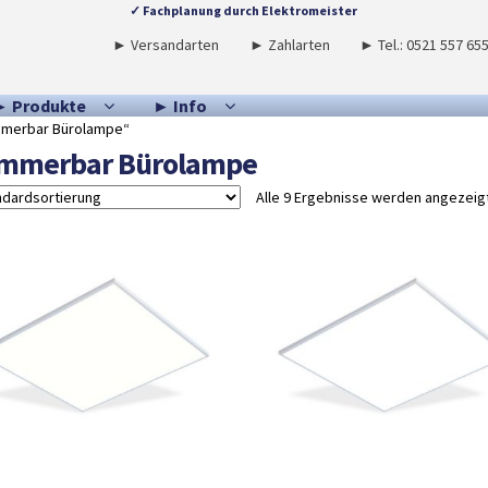
✓ Fachplanung durch Elektromeister
► Versandarten
► Zahlarten
► Tel.: 0521 557 65
► Produkte
► Info
mmerbar Bürolampe“
mmerbar Bürolampe
Alle 9 Ergebnisse werden angezeig