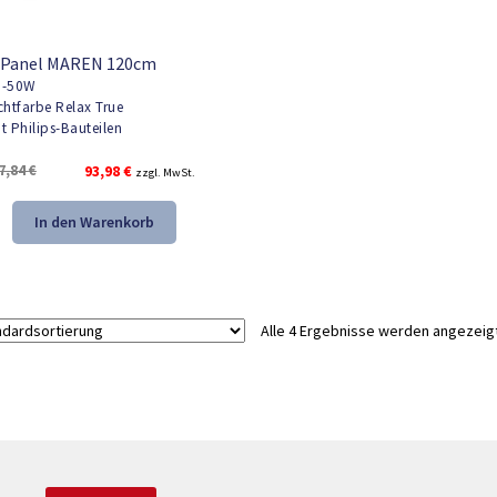
 Panel MAREN 120cm
-50W
chtfarbe Relax True
t Philips-Bauteilen
Ursprünglicher
Aktueller
7,84
€
93,98
€
zzgl. MwSt.
Preis
Preis
war:
ist:
In den Warenkorb
137,84 €
93,98 €.
Alle 4 Ergebnisse werden angezeig