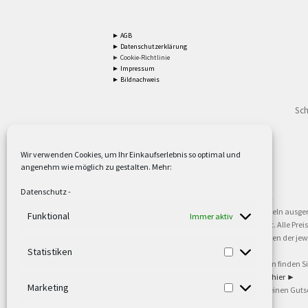
► AGB
► Datenschutzerklärung
► Cookie-Richtlinie
► Impressum
► Bildnachweis
Sch
Wir verwenden Cookies, um Ihr Einkaufserlebnis so optimal und
angenehm wie möglich zu gestalten. Mehr:
2
Lieferzeiten gelten mit Express-24.
Mehr ►
Datenschutz
-
3
Nur für Firmen, Mindestbestellwert: 50,- €.
Mehr ►
5
Versandkostenfrei ab 59,90 € Nettowarenwert. Inseln ausge
Funktional
Immer aktiv
oder gewerblichen Tätigkeit. Kein Verkauf an privat. Alle Pr
sind Warenzeichen oder eingetragene Warenzeichen der jewei
►
Statistiken
6
Weitere Informationen und Zahlungsbedingungen finden S
7
Informationen zu unseren Lieferzeiten finden Sie
hier ►
Marketing
8
Ab 79,- Nettowarenwert. Es gelten unsere allgemeinen Guts