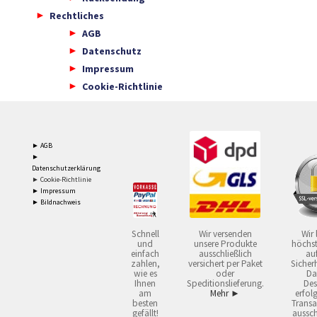
Rechtliches
AGB
Datenschutz
Impressum
Cookie-Richtlinie
► AGB
►
Datenschutzerklärung
► Cookie-Richtlinie
► Impressum
► Bildnachweis
Schnell
Wir versenden
Wir 
und
unsere Produkte
höchst
einfach
ausschließlich
auf
zahlen,
versichert per Paket
Sicherh
wie es
oder
Da
Ihnen
Speditionslieferung.
Des
am
Mehr ►
erfol
besten
Transa
gefällt!
aussch