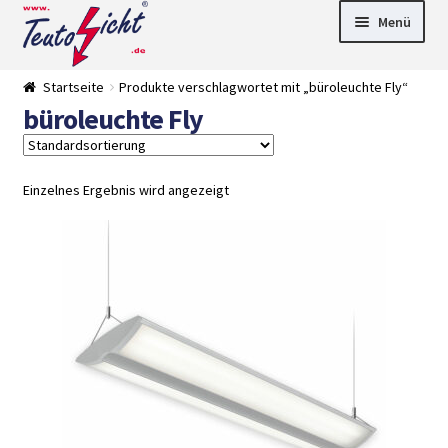
Zur
Springe
Menü
Navigation
zum
springen
Inhalt
► LED Panel
Startseite
Produkte verschlagwortet mit „büroleuchte Fly“
►
büroleuchte Fly
Pflanzenlich
►
t
Downlights
►
Deckenleuch
►
ten
Außenleucht
► LED
Einzelnes Ergebnis wird angezeigt
en
Streifen
► Zubehör
►
Leuchtmittel
►
Versandarten
► Zahlarten