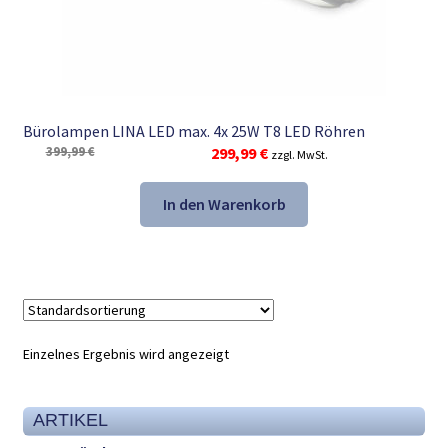
Bürolampen LINA LED max. 4x 25W T8 LED Röhren
Ursprünglicher
Aktueller
399,99
€
299,99
€
zzgl. MwSt.
Preis
Preis
war:
ist:
In den Warenkorb
399,99 €
299,99 €.
Einzelnes Ergebnis wird angezeigt
ARTIKEL