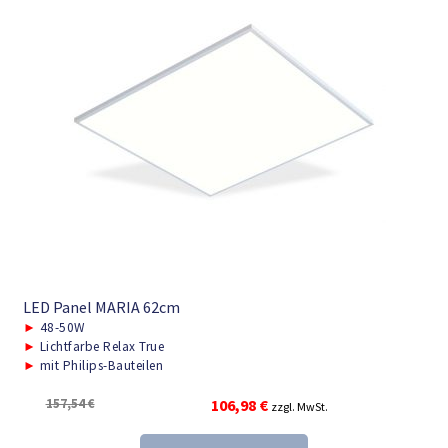
LED Panel MARIA 62cm
►
48-50W
►
Lichtfarbe Relax True
►
mit Philips-Bauteilen
Ursprünglicher
Aktueller
157,54
€
106,98
€
zzgl. MwSt.
Preis
Preis