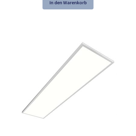
war:
ist:
In den Warenkorb
157,54 €
106,98 €.