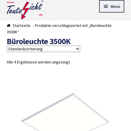
Zur
Springe
Menü
Navigation
zum
springen
Inhalt
► LED Panel
Startseite
Produkte verschlagwortet mit „Büroleuchte
►
3500K“
Pflanzenlich
►
Büroleuchte 3500K
t
Downlights
►
Deckenleuch
►
ten
Außenleucht
► LED
en
Streifen
► Zubehör
Alle 4 Ergebnisse werden angezeigt
►
Leuchtmittel
►
Versandarten
► Zahlarten