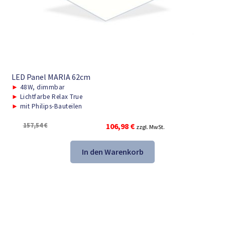
LED Panel MARIA 62cm
►
48W, dimmbar
►
Lichtfarbe Relax True
►
mit Philips-Bauteilen
Ursprünglicher
Aktueller
157,54
€
106,98
€
zzgl. MwSt.
Preis
Preis
war:
ist:
In den Warenkorb
157,54 €
106,98 €.