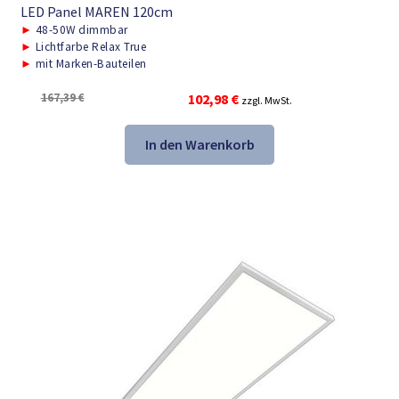
LED Panel MAREN 120cm
►
48-50W dimmbar
►
Lichtfarbe Relax True
►
mit Marken-Bauteilen
Ursprünglicher
Aktueller
167,39
€
102,98
€
zzgl. MwSt.
Preis
Preis
war:
ist:
In den Warenkorb
167,39 €
102,98 €.