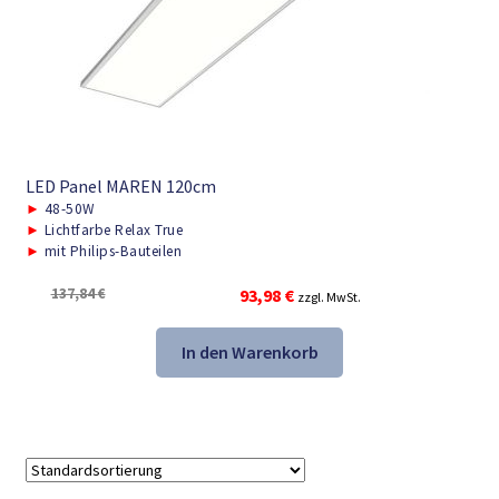
LED Panel MAREN 120cm
►
48-50W
►
Lichtfarbe Relax True
►
mit Philips-Bauteilen
Ursprünglicher
Aktueller
137,84
€
93,98
€
zzgl. MwSt.
Preis
Preis
war:
ist:
In den Warenkorb
137,84 €
93,98 €.