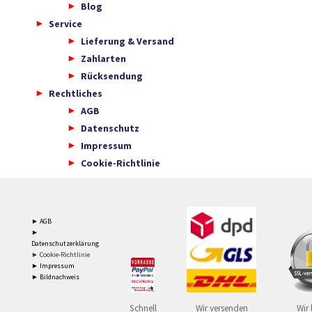
Blog
Service
Lieferung & Versand
Zahlarten
Rücksendung
Rechtliches
AGB
Datenschutz
Impressum
Cookie-Richtlinie
► AGB
►
Datenschutzerklärung
► Cookie-Richtlinie
► Impressum
► Bildnachweis
Schnell
Wir versenden
Wir 