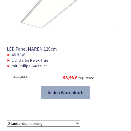
LED Panel MAREN 120cm
►
48-50W
►
Lichtfarbe Relax True
►
mit Philips-Bauteilen
Ursprünglicher
Aktueller
137,84
€
93,98
€
zzgl. MwSt.
Preis
Preis
war:
ist:
In den Warenkorb
137,84 €
93,98 €.