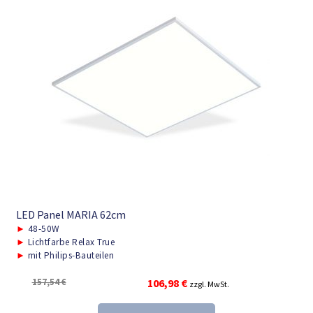
LED Panel MARIA 62cm
►
48-50W
►
Lichtfarbe Relax True
►
mit Philips-Bauteilen
Ursprünglicher
Aktueller
157,54
€
106,98
€
zzgl. MwSt.
Preis
Preis