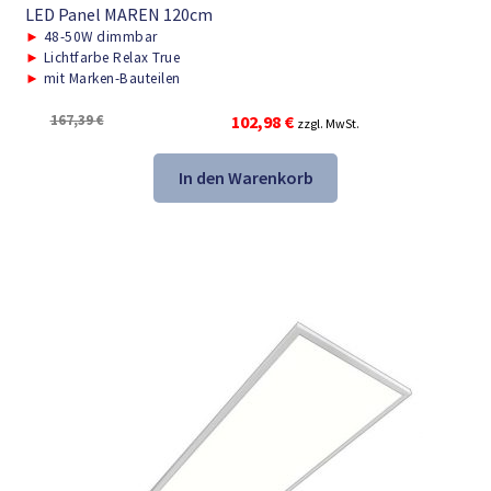
LED Panel MAREN 120cm
►
48-50W dimmbar
►
Lichtfarbe Relax True
►
mit Marken-Bauteilen
Ursprünglicher
Aktueller
167,39
€
102,98
€
zzgl. MwSt.
Preis
Preis
war:
ist:
In den Warenkorb
167,39 €
102,98 €.