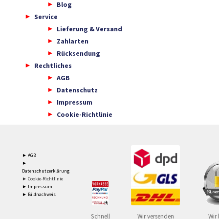
Blog
Service
Lieferung & Versand
Zahlarten
Rücksendung
Rechtliches
AGB
Datenschutz
Impressum
Cookie-Richtlinie
► AGB
►
Datenschutzerklärung
► Cookie-Richtlinie
► Impressum
► Bildnachweis
Schnell
Wir versenden
Wir 