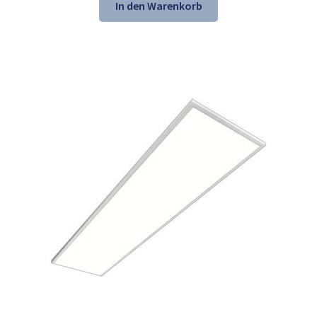
war:
ist:
In den Warenkorb
157,54 €
106,98 €.