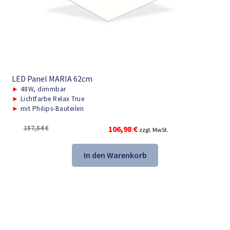
LED Panel MARIA 62cm
►
48W, dimmbar
►
Lichtfarbe Relax True
►
mit Philips-Bauteilen
Ursprünglicher
Aktueller
157,54
€
106,98
€
zzgl. MwSt.
Preis
Preis
war:
ist:
In den Warenkorb
157,54 €
106,98 €.