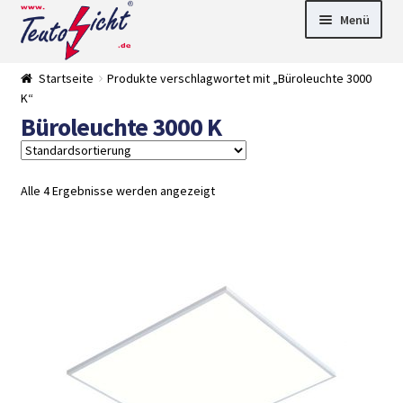
Zur
Springe
Menü
Navigation
zum
springen
Inhalt
► LED Panel
Startseite
Produkte verschlagwortet mit „Büroleuchte 3000
►
K“
Pflanzenlich
►
Büroleuchte 3000 K
t
Downlights
►
Deckenleuch
►
ten
Außenleucht
► LED
en
Streifen
► Zubehör
Alle 4 Ergebnisse werden angezeigt
►
Leuchtmittel
►
Versandarten
► Zahlarten