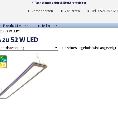
✓ Fachplanung durch Elektromeister
► Versandarten
► Zahlarten
► Tel.: 0521 557 65
► Produkte
► Info
 zu 52 W LED“
s zu 52 W LED
Einzelnes Ergebnis wird angezeigt