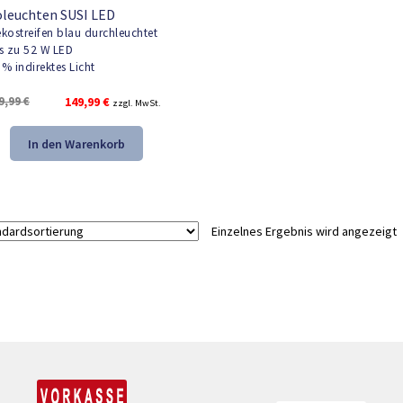
leuchten SUSI LED
kostreifen blau durchleuchtet
s zu 52 W LED
% indirektes Licht
Ursprünglicher
Aktueller
9,99
€
149,99
€
zzgl. MwSt.
Preis
Preis
war:
ist:
In den Warenkorb
249,99 €
149,99 €.
Einzelnes Ergebnis wird angezeigt