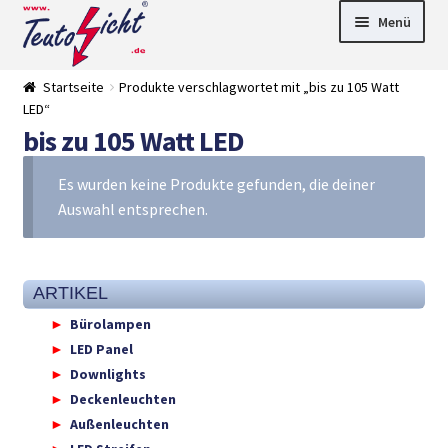
Zur
Springe
Menü
Navigation
zum
springen
Inhalt
► LED Panel
Startseite
Produkte verschlagwortet mit „bis zu 105 Watt
►
LED“
Pflanzenlich
►
bis zu 105 Watt LED
t
Downlights
►
Deckenleuch
►
ten
Außenleucht
► LED
Es wurden keine Produkte gefunden, die deiner
en
Streifen
► Zubehör
Auswahl entsprechen.
►
Leuchtmittel
►
Versandarten
► Zahlarten
ARTIKEL
Bürolampen
LED Panel
Downlights
Deckenleuchten
Außenleuchten