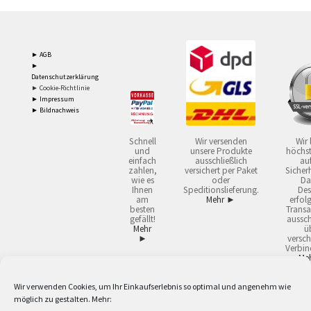
► AGB
►
Datenschutzerklärung
► Cookie-Richtlinie
► Impressum
► Bildnachweis
Schnell
Wir versenden
Wir 
und
unsere Produkte
höchst
einfach
ausschließlich
auf
zahlen,
versichert per Paket
Sicherh
wie es
oder
Da
Ihnen
Speditionslieferung.
Des
am
Mehr ►
erfol
besten
Transa
gefällt!
aussch
Mehr
ü
►
versch
Verbin
Me
Wir verwenden Cookies, um Ihr Einkaufserlebnis so optimal und angenehm wie
2
Lieferzeiten gelten mit Express-24.
Mehr ►
möglich zu gestalten. Mehr:
3
Nur für Firmen, Mindestbestellwert: 50,- €.
Mehr ►