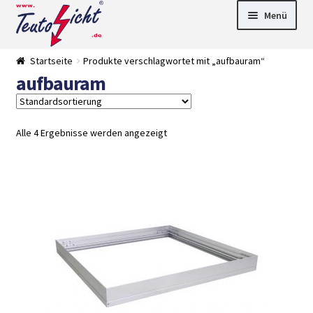
Zur
Springe
Menü
Navigation
zum
springen
Inhalt
► LED Panel
Startseite
Produkte verschlagwortet mit „aufbauram“
►
aufbauram
Pflanzenlich
►
t
Downlights
►
Deckenleuch
►
ten
Außenleucht
► LED
Alle 4 Ergebnisse werden angezeigt
en
Streifen
► Zubehör
►
Leuchtmittel
►
Versandarten
► Zahlarten