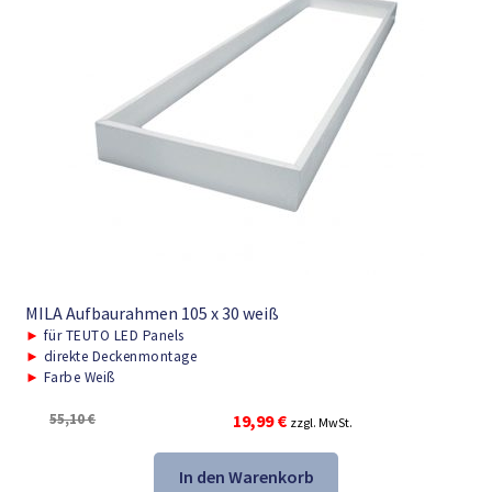
MILA Aufbaurahmen 105 x 30 weiß
►
für TEUTO LED Panels
►
direkte Deckenmontage
►
Farbe Weiß
Ursprünglicher
Aktueller
55,10
€
19,99
€
zzgl. MwSt.
Preis
Preis
war:
ist:
In den Warenkorb