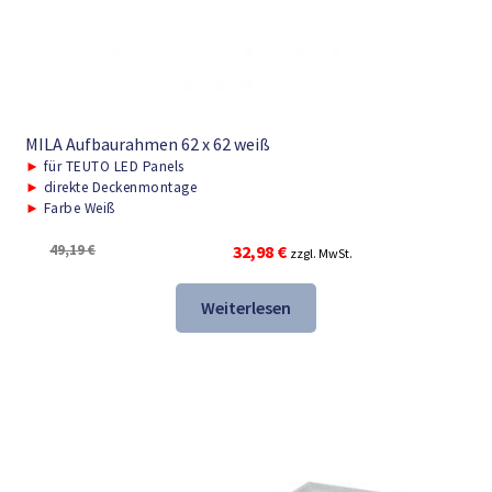
MILA Aufbaurahmen 62 x 62 weiß
►
für TEUTO LED Panels
►
direkte Deckenmontage
►
Farbe Weiß
Ursprünglicher
Aktueller
49,19
€
32,98
€
zzgl. MwSt.
Preis
Preis
war:
ist:
Weiterlesen
49,19 €
32,98 €.