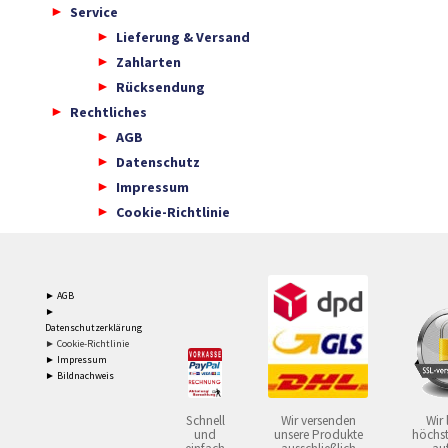
Service
Lieferung & Versand
Zahlarten
Rücksendung
Rechtliches
AGB
Datenschutz
Impressum
Cookie-Richtlinie
► AGB
►
Datenschutzerklärung
► Cookie-Richtlinie
► Impressum
► Bildnachweis
Schnell
Wir versenden
Wir 
und
unsere Produkte
höchst