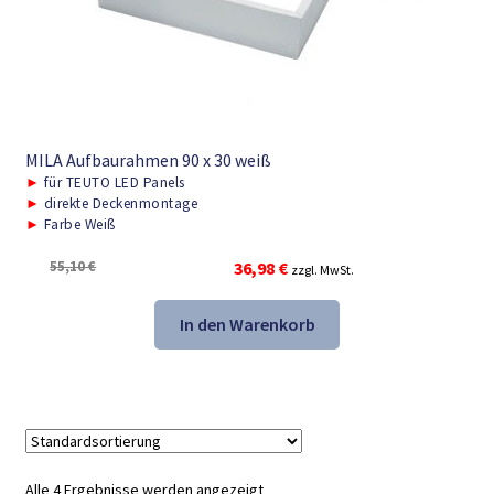
MILA Aufbaurahmen 90 x 30 weiß
►
für TEUTO LED Panels
►
direkte Deckenmontage
►
Farbe Weiß
Ursprünglicher
Aktueller
55,10
€
36,98
€
zzgl. MwSt.
Preis
Preis
war:
ist:
In den Warenkorb
55,10 €
36,98 €.
Alle 4 Ergebnisse werden angezeigt