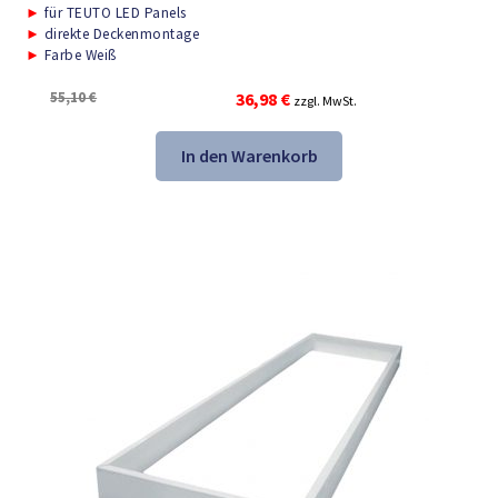
►
für TEUTO LED Panels
►
direkte Deckenmontage
►
Farbe Weiß
Ursprünglicher
Aktueller
55,10
€
36,98
€
zzgl. MwSt.
Preis
Preis
war:
ist:
In den Warenkorb
55,10 €
36,98 €.