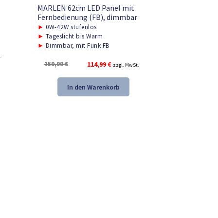
MARLEN 62cm LED Panel mit
Fernbedienung (FB), dimmbar
►
0W-42W stufenlos
►
Tageslicht bis Warm
►
Dimmbar, mit Funk-FB
.
Ursprünglicher
Aktueller
159,99
€
114,99
€
zzgl. MwSt.
Preis
Preis
war:
ist:
In den Warenkorb
159,99 €
114,99 €.