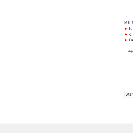
MILA
►
fü
►
di
►
Fa
49