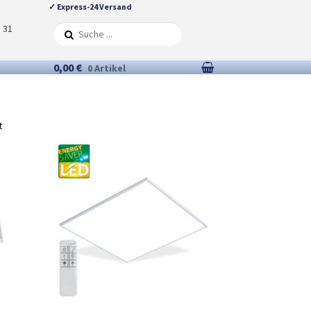
✓ Express-24 Versand
5 31
0,00 €
0 Artikel
t