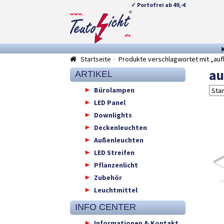
✓ Portofrei ab 49,-€
Zur
Springe
Navigation
zum
springen
Inhalt
Startseite
Produkte verschlagwortet mit „au
au
ARTIKEL
Bürolampen
LED Panel
Downlights
Deckenleuchten
Außenleuchten
LED Streifen
Pflanzenlicht
Zubehör
Leuchtmittel
INFO CENTER
Informationen & Kontakt