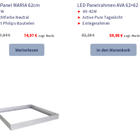
 Panel MARIA 62cm
LED Panelrahmen AVA 62×62
0W
►
40-42W
chtfarbe Neutral
►
Active Pure Tageslicht
t Philips-Bauteilen
►
Einlegerahmen
Ursprünglicher
Aktueller
Ursprünglicher
Aktueller
7,84
€
74,97
€
82,28
€
59,98
€
zzgl. MwSt.
zzgl. MwSt
Preis
Preis
Preis
Preis
war:
ist:
war:
ist:
Weiterlesen
In den Warenkorb
137,84 €
74,97 €.
82,28 €
59,98 €.