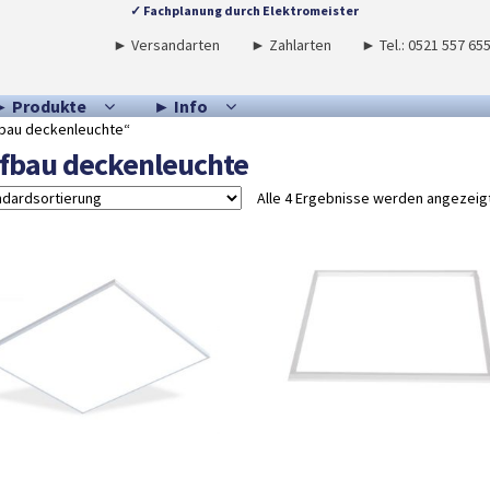
✓ Fachplanung durch Elektromeister
► Versandarten
► Zahlarten
► Tel.: 0521 557 65
► Produkte
► Info
fbau deckenleuchte“
fbau deckenleuchte
Alle 4 Ergebnisse werden angezeig