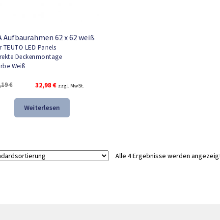
 Aufbaurahmen 62 x 62 weiß
r TEUTO LED Panels
rekte Deckenmontage
rbe Weiß
Ursprünglicher
Aktueller
,19
€
32,98
€
zzgl. MwSt.
Preis
Preis
war:
ist:
Weiterlesen
49,19 €
32,98 €.
Alle 4 Ergebnisse werden angezeig