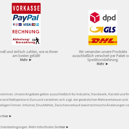
nell und einfach zahlen, wie es Ihnen
Wir versenden unsere Produkte
am besten gefällt!
ausschließlich versichert per Paket o
Mehr ►
Speditionslieferung.
Mehr ►
nommen. Unsere Angebote gelten ausschließlich für Industrie, Handwerk, Handel und fre
eise sind Nettopreise in Euro und verstehen sich zzgl. der gesetzlichen Mehrwertsteuer 
ligen Firmen. Irrtümer, Druckfehler, Zwischenverkauf sowie technische Änderungen vor
ie
hier ►
cheinbedingungen. Mehr Infos finden Sie
hier ►