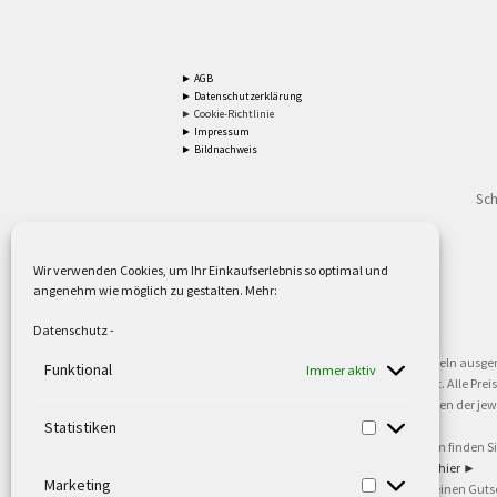
► AGB
► Datenschutzerklärung
► Cookie-Richtlinie
► Impressum
► Bildnachweis
Sch
Wir verwenden Cookies, um Ihr Einkaufserlebnis so optimal und
angenehm wie möglich zu gestalten. Mehr:
2
Lieferzeiten gelten mit Express-24.
Mehr ►
Datenschutz
-
3
Nur für Firmen, Mindestbestellwert: 50,- €.
Mehr ►
5
Versandkostenfrei ab 59,90 € Nettowarenwert. Inseln ausge
Funktional
Immer aktiv
oder gewerblichen Tätigkeit. Kein Verkauf an privat. Alle Pr
sind Warenzeichen oder eingetragene Warenzeichen der jewei
►
Statistiken
6
Weitere Informationen und Zahlungsbedingungen finden S
7
Informationen zu unseren Lieferzeiten finden Sie
hier ►
Marketing
8
Ab 79,- Nettowarenwert. Es gelten unsere allgemeinen Guts