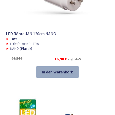
LED Röhre JAN 120cm NANO
►
18W
►
Lichtfarbe NEUTRAL
►
NANO (Plastik)
Ursprünglicher
Aktueller
26,24
€
16,98
€
zzgl. MwSt.
Preis
Preis
war:
ist:
In den Warenkorb
26,24 €
16,98 €.