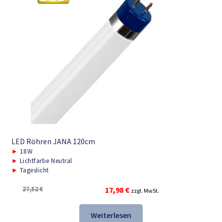
LED Röhren JANA 120cm
►
18W
►
Lichtfarbe Neutral
►
Tageslicht
Ursprünglicher
Aktueller
27,52
€
17,98
€
zzgl. MwSt.
Preis
Preis
war:
ist:
Weiterlesen