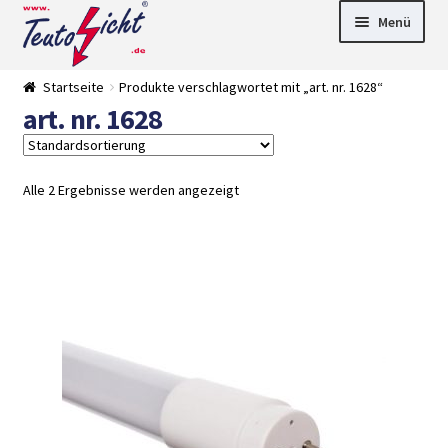
Zur
Springe
Menü
Navigation
zum
springen
Inhalt
► LED Panel
Startseite
Produkte verschlagwortet mit „art. nr. 1628“
►
art. nr. 1628
Pflanzenlich
►
t
Downlights
►
Deckenleuch
►
ten
Außenleucht
► LED
Alle 2 Ergebnisse werden angezeigt
en
Streifen
► Zubehör
►
Leuchtmittel
►
Versandarten
► Zahlarten