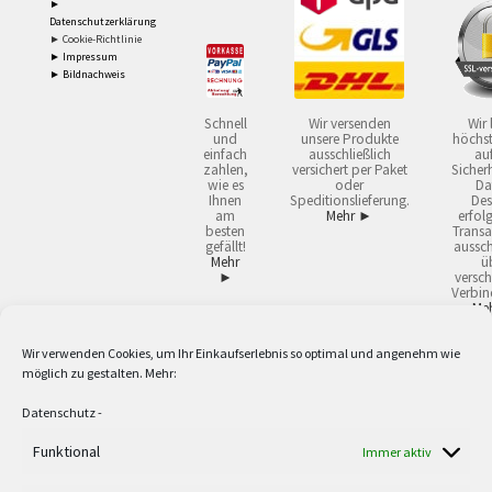
►
Datenschutzerklärung
► Cookie-Richtlinie
► Impressum
► Bildnachweis
Schnell
Wir versenden
Wir 
und
unsere Produkte
höchst
einfach
ausschließlich
auf
zahlen,
versichert per Paket
Sicherh
wie es
oder
Da
Ihnen
Speditionslieferung.
Des
am
Mehr ►
erfol
besten
Transa
gefällt!
aussch
Mehr
ü
►
versch
Verbin
Me
Wir verwenden Cookies, um Ihr Einkaufserlebnis so optimal und angenehm wie
2
Lieferzeiten gelten mit Express-24.
Mehr ►
möglich zu gestalten. Mehr:
3
Nur für Firmen, Mindestbestellwert: 50,- €.
Mehr ►
5
Versandkostenfrei ab 59,90 € Nettowarenwert. Inseln ausgenommen. Unsere
Datenschutz
-
Angebote gelten ausschließlich für Industrie, Handwerk, Handel und freie
Berufe zur Verwendung in der selbständigen, beruflichen oder gewerblichen
Funktional
Immer aktiv
Tätigkeit. Kein Verkauf an privat. Alle Preise sind Nettopreise in Euro und
verstehen sich zzgl. der gesetzlichen Mehrwertsteuer und zzgl. Versand. Alle