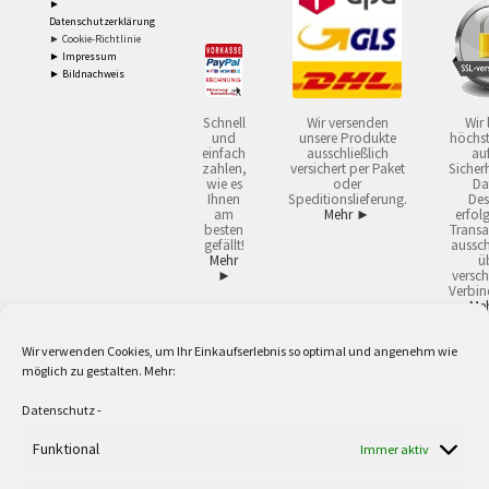
►
Datenschutzerklärung
► Cookie-Richtlinie
► Impressum
► Bildnachweis
Schnell
Wir versenden
Wir 
und
unsere Produkte
höchst
einfach
ausschließlich
auf
zahlen,
versichert per Paket
Sicherh
wie es
oder
Da
Ihnen
Speditionslieferung.
Des
am
Mehr ►
erfol
besten
Transa
gefällt!
aussch
Mehr
ü
►
versch
Verbin
Me
Wir verwenden Cookies, um Ihr Einkaufserlebnis so optimal und angenehm wie
2
Lieferzeiten gelten mit Express-24.
Mehr ►
möglich zu gestalten. Mehr:
3
Nur für Firmen, Mindestbestellwert: 50,- €.
Mehr ►
5
Versandkostenfrei ab 59,90 € Nettowarenwert. Inseln ausgenommen. Unsere
Datenschutz
-
Angebote gelten ausschließlich für Industrie, Handwerk, Handel und freie
Berufe zur Verwendung in der selbständigen, beruflichen oder gewerblichen
Funktional
Immer aktiv
Tätigkeit. Kein Verkauf an privat. Alle Preise sind Nettopreise in Euro und
verstehen sich zzgl. der gesetzlichen Mehrwertsteuer und zzgl. Versand. Alle