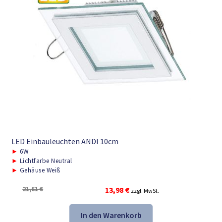
LED Einbauleuchten ANDI 10cm
►
6W
►
Lichtfarbe Neutral
►
Gehäuse Weiß
Ursprünglicher
Aktueller
21,61
€
13,98
€
zzgl. MwSt.
Preis
Preis
war:
ist:
In den Warenkorb