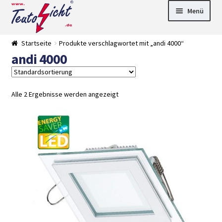
Zur
Springe
Menü
Navigation
zum
springen
Inhalt
► LED Panel
Startseite
Produkte verschlagwortet mit „andi 4000“
►
andi 4000
Pflanzenlich
►
t
Downlights
►
Deckenleuch
►
ten
Außenleucht
► LED
Alle 2 Ergebnisse werden angezeigt
en
Streifen
► Zubehör
►
Leuchtmittel
►
Versandarten
► Zahlarten