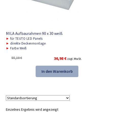
MILA Aufbaurahmen 90 x 30 weiß
►
für TEUTO LED Panels
►
direkte Deckenmontage
►
Farbe Weiß
Ursprünglicher
Aktueller
55,10
€
36,98
€
zzgl. MwSt.
Preis
Preis
war:
ist:
In den Warenkorb
55,10 €
36,98 €.
Einzelnes Ergebnis wird angezeigt