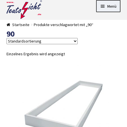
Zur
Springe
Menü
Navigation
zum
springen
Inhalt
► LED Panel
Startseite
Produkte verschlagwortet mit „90“
►
90
Pflanzenlich
►
t
Downlights
►
Deckenleuch
►
ten
Außenleucht
► LED
Einzelnes Ergebnis wird angezeigt
en
Streifen
► Zubehör
►
Leuchtmittel
►
Versandarten
► Zahlarten