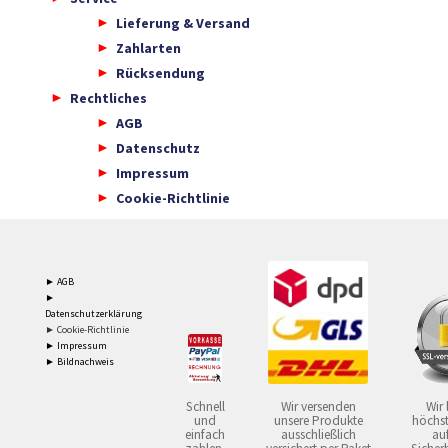
Lieferung & Versand
Zahlarten
Rücksendung
Rechtliches
AGB
Datenschutz
Impressum
Cookie-Richtlinie
► AGB
►
Datenschutzerklärung
► Cookie-Richtlinie
► Impressum
► Bildnachweis
Schnell
Wir versenden
Wir 
und
unsere Produkte
höchst
einfach
ausschließlich
auf