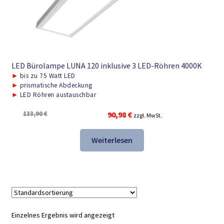
LED Bürolampe LUNA 120 inklusive 3 LED-Röhren 4000K
►
bis zu 75 Watt LED
►
prismatische Abdeckung
►
LED Röhren austauschbar
Ursprünglicher
Aktueller
133,90
€
90,98
€
zzgl. MwSt.
Preis
Preis
war:
ist:
Weiterlesen
133,90 €
90,98 €.
Einzelnes Ergebnis wird angezeigt