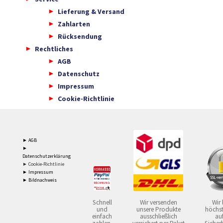
Lieferung & Versand
Zahlarten
Rücksendung
Rechtliches
AGB
Datenschutz
Impressum
Cookie-Richtlinie
► AGB
►
Datenschutzerklärung
► Cookie-Richtlinie
► Impressum
► Bildnachweis
Schnell
Wir versenden
Wir 
und
unsere Produkte
höchst
einfach
ausschließlich
auf