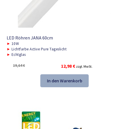
LED Röhren JANA 60cm
►
10W
►
Lichtfarbe Active Pure Tageslicht
►
Echtglas
Ursprünglicher
Aktueller
19,64
€
12,98
€
zzgl. MwSt.
Preis
Preis
war:
ist:
In den Warenkorb
19,64 €
12,98 €.