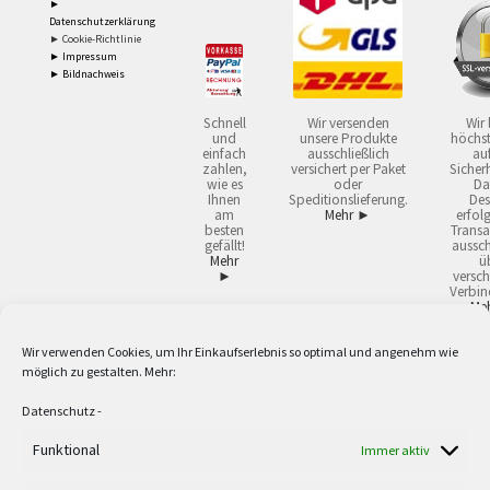
►
Datenschutzerklärung
► Cookie-Richtlinie
► Impressum
► Bildnachweis
Schnell
Wir versenden
Wir 
und
unsere Produkte
höchst
einfach
ausschließlich
auf
zahlen,
versichert per Paket
Sicherh
wie es
oder
Da
Ihnen
Speditionslieferung.
Des
am
Mehr ►
erfol
besten
Transa
gefällt!
aussch
Mehr
ü
►
versch
Verbin
Me
Wir verwenden Cookies, um Ihr Einkaufserlebnis so optimal und angenehm wie
2
Lieferzeiten gelten mit Express-24.
Mehr ►
möglich zu gestalten. Mehr:
3
Nur für Firmen, Mindestbestellwert: 50,- €.
Mehr ►
5
Versandkostenfrei ab 59,90 € Nettowarenwert. Inseln ausgenommen. Unsere
Datenschutz
-
Angebote gelten ausschließlich für Industrie, Handwerk, Handel und freie
Berufe zur Verwendung in der selbständigen, beruflichen oder gewerblichen
Funktional
Immer aktiv
Tätigkeit. Kein Verkauf an privat. Alle Preise sind Nettopreise in Euro und
verstehen sich zzgl. der gesetzlichen Mehrwertsteuer und zzgl. Versand. Alle