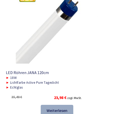
LED Röhren JANA 120cm
►
18W
►
Lichtfarbe Active Pure Tageslicht
►
Echtglas
Ursprünglicher
Aktueller
35,40
€
23,98
€
zzgl. MwSt.
Preis
Preis
war:
ist:
Weiterlesen