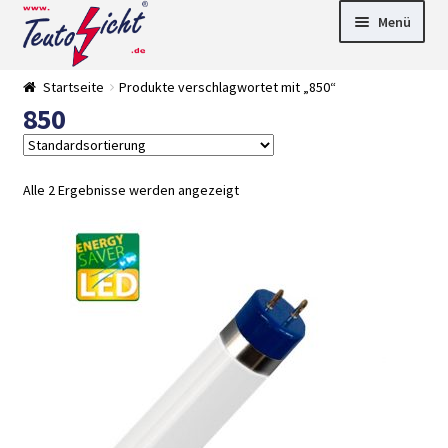
Zur
Springe
Menü
Navigation
zum
springen
Inhalt
► LED Panel
Startseite
Produkte verschlagwortet mit „850“
►
850
Pflanzenlich
►
t
Downlights
►
Deckenleuch
►
ten
Außenleucht
► LED
Alle 2 Ergebnisse werden angezeigt
en
Streifen
► Zubehör
►
Leuchtmittel
►
Versandarten
► Zahlarten