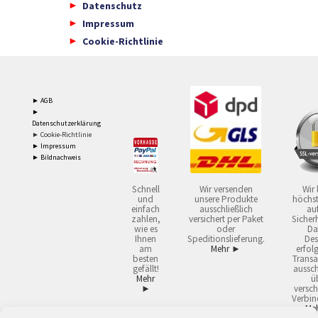
Datenschutz
Impressum
Cookie-Richtlinie
► AGB
►
Datenschutzerklärung
► Cookie-Richtlinie
► Impressum
► Bildnachweis
Schnell
Wir versenden
Wir 
und
unsere Produkte
höchst
einfach
ausschließlich
auf
zahlen,
versichert per Paket
Sicherh
wie es
oder
Da
Ihnen
Speditionslieferung.
Des
am
Mehr ►
erfol
besten
Transa
gefällt!
aussch
Mehr
ü
►
versch
Verbin
Me