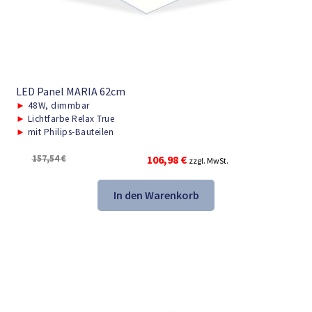
LED Panel MARIA 62cm
►
48W, dimmbar
►
Lichtfarbe Relax True
►
mit Philips-Bauteilen
Ursprünglicher
Aktueller
157,54
€
106,98
€
zzgl. MwSt.
Preis
Preis
war:
ist:
In den Warenkorb
157,54 €
106,98 €.