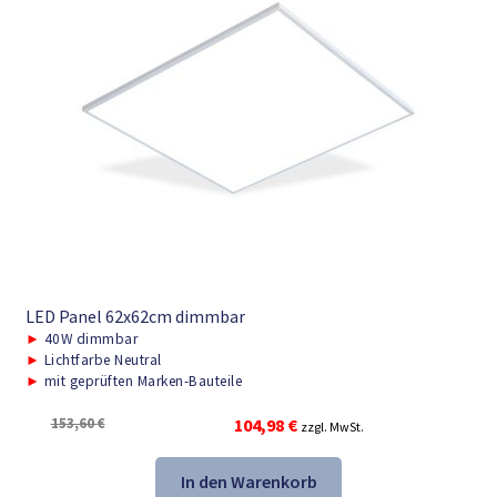
LED Panel 62x62cm dimmbar
►
40W dimmbar
►
Lichtfarbe Neutral
►
mit geprüften Marken-Bauteile
Ursprünglicher
Aktueller
153,60
€
104,98
€
zzgl. MwSt.
Preis
Preis
war:
ist:
In den Warenkorb