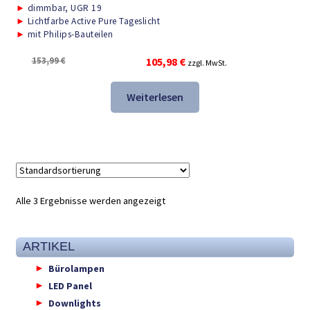
►
dimmbar, UGR 19
►
Lichtfarbe Active Pure Tageslicht
►
mit Philips-Bauteilen
Ursprünglicher
Aktueller
153,99
€
105,98
€
zzgl. MwSt.
Preis
Preis
war:
ist:
Weiterlesen
153,99 €
105,98 €.
Alle 3 Ergebnisse werden angezeigt
ARTIKEL
Bürolampen
LED Panel
Downlights