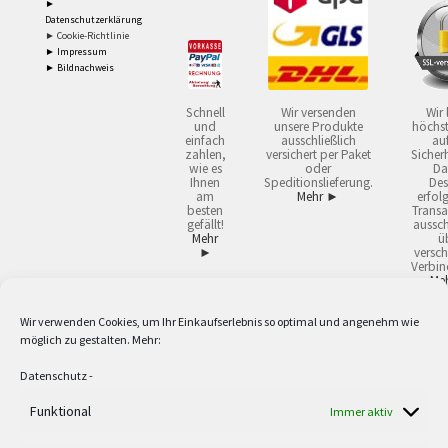
►
Datenschutzerklärung
► Cookie-Richtlinie
► Impressum
► Bildnachweis
Schnell
Wir versenden
Wir 
und
unsere Produkte
höchst
einfach
ausschließlich
auf
zahlen,
versichert per Paket
Sicherh
wie es
oder
Da
Ihnen
Speditionslieferung.
Des
am
Mehr ►
erfol
besten
Transa
gefällt!
aussch
Mehr
ü
►
versch
Verbin
Me
Wir verwenden Cookies, um Ihr Einkaufserlebnis so optimal und angenehm wie
2
Lieferzeiten gelten mit Express-24.
Mehr ►
möglich zu gestalten. Mehr:
3
Nur für Firmen, Mindestbestellwert: 50,- €.
Mehr ►
5
Versandkostenfrei ab 59,90 € Nettowarenwert. Inseln ausgenommen. Unsere
Datenschutz
-
Angebote gelten ausschließlich für Industrie, Handwerk, Handel und freie
Berufe zur Verwendung in der selbständigen, beruflichen oder gewerblichen
Funktional
Immer aktiv
Tätigkeit. Kein Verkauf an privat. Alle Preise sind Nettopreise in Euro und
verstehen sich zzgl. der gesetzlichen Mehrwertsteuer und zzgl. Versand. Alle