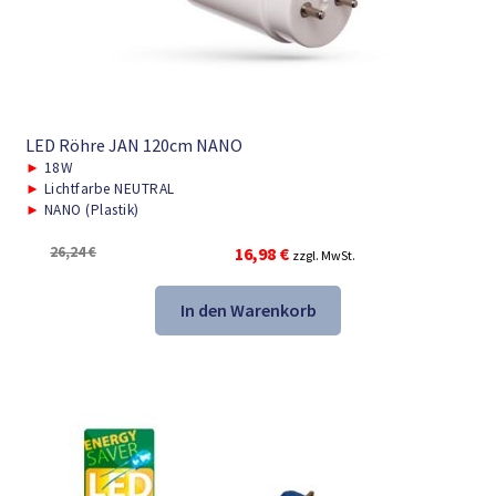
LED Röhre JAN 120cm NANO
►
18W
►
Lichtfarbe NEUTRAL
►
NANO (Plastik)
Ursprünglicher
Aktueller
26,24
€
16,98
€
zzgl. MwSt.
Preis
Preis
war:
ist:
In den Warenkorb
26,24 €
16,98 €.