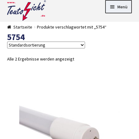
Zur
Springe
Menü
Navigation
zum
springen
Inhalt
► LED Panel
Startseite
Produkte verschlagwortet mit „5754“
►
5754
Pflanzenlich
►
t
Downlights
►
Deckenleuch
►
ten
Außenleucht
► LED
Alle 2 Ergebnisse werden angezeigt
en
Streifen
► Zubehör
►
Leuchtmittel
►
Versandarten
► Zahlarten