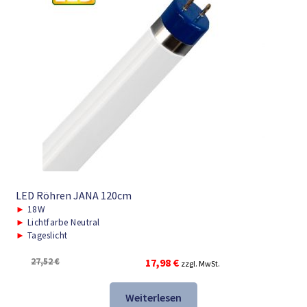
LED Röhren JANA 120cm
►
18W
►
Lichtfarbe Neutral
►
Tageslicht
Ursprünglicher
Aktueller
27,52
€
17,98
€
zzgl. MwSt.
Preis
Preis
war:
ist:
Weiterlesen