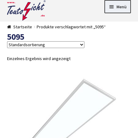
Zur
Springe
Menü
Navigation
zum
springen
Inhalt
► LED Panel
Startseite
Produkte verschlagwortet mit „5095“
►
5095
Pflanzenlich
►
t
Downlights
►
Deckenleuch
►
ten
Außenleucht
► LED
Einzelnes Ergebnis wird angezeigt
en
Streifen
► Zubehör
►
Leuchtmittel
►
Versandarten
► Zahlarten