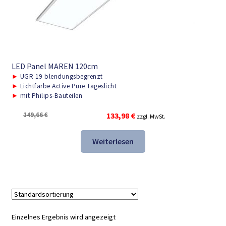
LED Panel MAREN 120cm
►
UGR 19 blendungsbegrenzt
►
Lichtfarbe Active Pure Tageslicht
►
mit Philips-Bauteilen
Ursprünglicher
Aktueller
149,66
€
133,98
€
zzgl. MwSt.
Preis
Preis
war:
ist:
Weiterlesen
149,66 €
133,98 €.
Einzelnes Ergebnis wird angezeigt