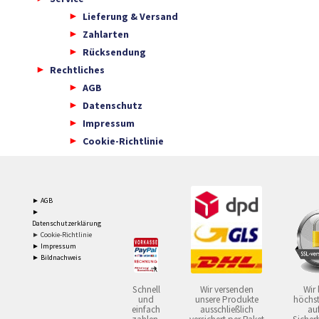
Lieferung & Versand
Zahlarten
Rücksendung
Rechtliches
AGB
Datenschutz
Impressum
Cookie-Richtlinie
► AGB
►
Datenschutzerklärung
► Cookie-Richtlinie
► Impressum
► Bildnachweis
Schnell
Wir versenden
Wir 
und
unsere Produkte
höchst
einfach
ausschließlich
auf