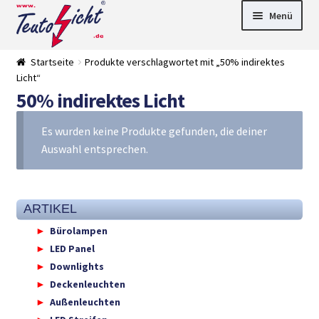
Zur
Springe
Menü
Navigation
zum
springen
Inhalt
► LED Panel
Startseite
Produkte verschlagwortet mit „50% indirektes
►
Licht“
Pflanzenlich
►
50% indirektes Licht
t
Downlights
►
Deckenleuch
►
ten
Außenleucht
► LED
Es wurden keine Produkte gefunden, die deiner
en
Streifen
► Zubehör
Auswahl entsprechen.
►
Leuchtmittel
►
Versandarten
► Zahlarten
ARTIKEL
Bürolampen
LED Panel
Downlights
Deckenleuchten
Außenleuchten