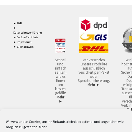
► AGB
►
Datenschutzerklärung
► Cookie-Richtlinie
► Impressum
► Bildnachweis
Schnell
Wir versenden
Wir 
und
unsere Produkte
höchst
einfach
ausschließlich
auf
zahlen,
versichert per Paket
Sicherh
wie es
oder
Da
Ihnen
Speditionslieferung.
Des
am
Mehr ►
erfol
besten
Transa
gefällt!
aussch
Mehr
ü
►
versch
Verbin
Me
Wir verwenden Cookies, um Ihr Einkaufserlebnis so optimal und angenehm wie
2
Lieferzeiten gelten mit Express-24.
Mehr ►
möglich zu gestalten. Mehr:
3
Nur für Firmen, Mindestbestellwert: 50,- €.
Mehr ►