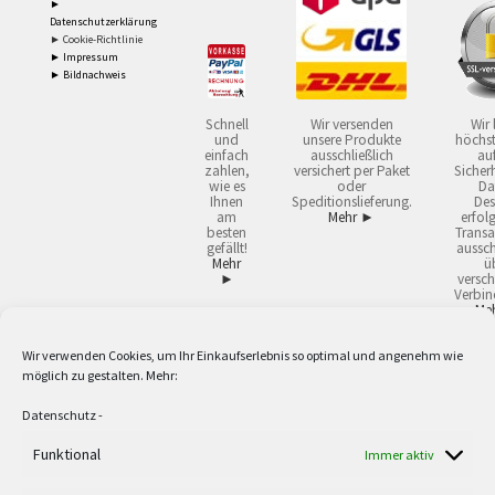
►
Datenschutzerklärung
► Cookie-Richtlinie
► Impressum
► Bildnachweis
Schnell
Wir versenden
Wir 
und
unsere Produkte
höchst
einfach
ausschließlich
auf
zahlen,
versichert per Paket
Sicherh
wie es
oder
Da
Ihnen
Speditionslieferung.
Des
am
Mehr ►
erfol
besten
Transa
gefällt!
aussch
Mehr
ü
►
versch
Verbin
Me
Wir verwenden Cookies, um Ihr Einkaufserlebnis so optimal und angenehm wie
2
Lieferzeiten gelten mit Express-24.
Mehr ►
möglich zu gestalten. Mehr:
3
Nur für Firmen, Mindestbestellwert: 50,- €.
Mehr ►
5
Versandkostenfrei ab 59,90 € Nettowarenwert. Inseln ausgenommen. Unsere
Datenschutz
-
Angebote gelten ausschließlich für Industrie, Handwerk, Handel und freie
Berufe zur Verwendung in der selbständigen, beruflichen oder gewerblichen
Funktional
Immer aktiv
Tätigkeit. Kein Verkauf an privat. Alle Preise sind Nettopreise in Euro und
verstehen sich zzgl. der gesetzlichen Mehrwertsteuer und zzgl. Versand. Alle