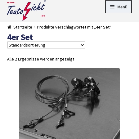
Zur
Springe
Menü
Navigation
zum
springen
Inhalt
► LED Panel
Startseite
Produkte verschlagwortet mit „4er Set“
►
4er Set
Pflanzenlich
►
t
Downlights
►
Deckenleuch
►
ten
Außenleucht
► LED
Alle 2 Ergebnisse werden angezeigt
en
Streifen
► Zubehör
►
Leuchtmittel
►
Versandarten
► Zahlarten