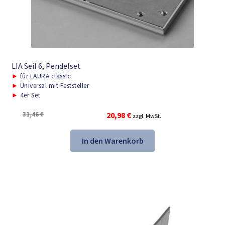
LIA Seil 6, Pendelset
►
für LAURA classic
►
Universal mit Feststeller
►
4er Set
Ursprünglicher
Aktueller
31,46
€
20,98
€
zzgl. MwSt.
Preis
Preis
war:
ist:
In den Warenkorb
31,46 €
20,98 €.