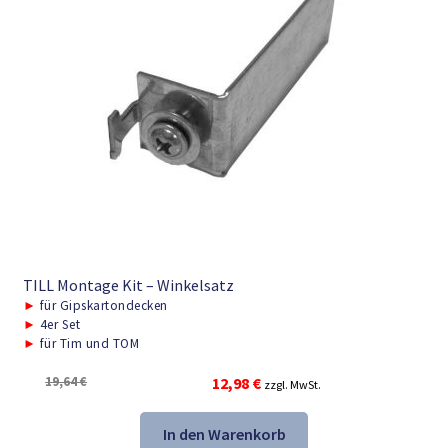
TILL Montage Kit – Winkelsatz
►
für Gipskartondecken
►
4er Set
►
für Tim und TOM
Ursprünglicher
Aktueller
19,64
€
12,98
€
zzgl. MwSt.
Preis
Preis
war:
ist:
In den Warenkorb