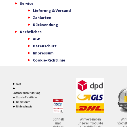
Service
Lieferung & Versand
Zahlarten
Rücksendung
Rechtliches
AGB
Datenschutz
Impressum
Cookie-Richtlinie
► AGB
►
Datenschutzerklärung
► Cookie-Richtlinie
► Impressum
► Bildnachweis
Schnell
Wir versenden
Wir 
und
unsere Produkte
höchst