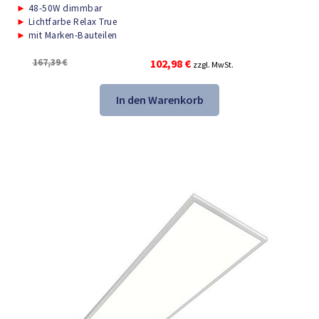
►
48-50W dimmbar
►
Lichtfarbe Relax True
►
mit Marken-Bauteilen
Ursprünglicher
Aktueller
167,39
€
102,98
€
zzgl. MwSt.
Preis
Preis
war:
ist:
In den Warenkorb
167,39 €
102,98 €.