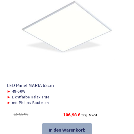
LED Panel MARIA 62cm
►
48-50W
►
Lichtfarbe Relax True
►
mit Philips-Bauteilen
Ursprünglicher
Aktueller
157,54
€
106,98
€
zzgl. MwSt.
Preis
Preis
war:
ist:
In den Warenkorb