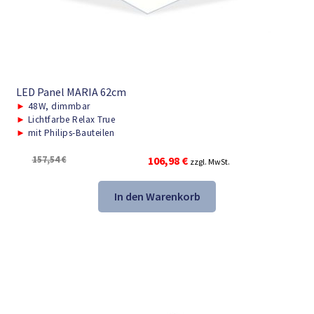
LED Panel MARIA 62cm
►
48W, dimmbar
►
Lichtfarbe Relax True
►
mit Philips-Bauteilen
Ursprünglicher
Aktueller
157,54
€
106,98
€
zzgl. MwSt.
Preis
Preis
war:
ist:
In den Warenkorb
157,54 €
106,98 €.