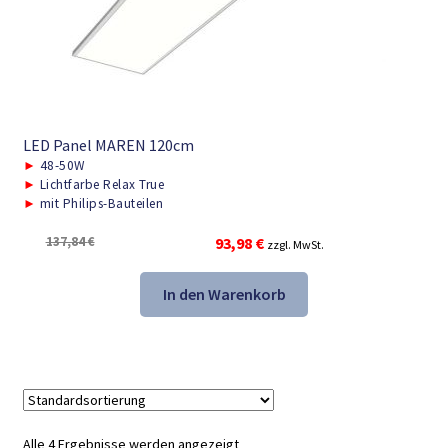
LED Panel MAREN 120cm
►
48-50W
►
Lichtfarbe Relax True
►
mit Philips-Bauteilen
Ursprünglicher
Aktueller
137,84
€
93,98
€
zzgl. MwSt.
Preis
Preis
war:
ist:
In den Warenkorb
137,84 €
93,98 €.
Alle 4 Ergebnisse werden angezeigt