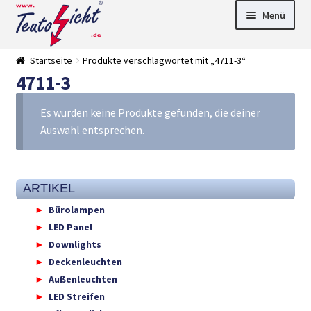
Zur
Springe
Menü
Navigation
zum
springen
Inhalt
► LED Panel
Startseite
Produkte verschlagwortet mit „4711-3“
►
4711-3
Pflanzenlich
►
t
Downlights
►
Deckenleuch
►
Es wurden keine Produkte gefunden, die deiner
ten
Außenleucht
► LED
Auswahl entsprechen.
en
Streifen
► Zubehör
►
Leuchtmittel
►
Versandarten
► Zahlarten
ARTIKEL
Bürolampen
LED Panel
Downlights
Deckenleuchten
Außenleuchten
LED Streifen