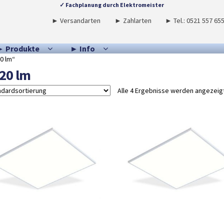
✓ Fachplanung durch Elektromeister
► Versandarten
► Zahlarten
► Tel.: 0521 557 65
► Produkte
► Info
0 lm“
20 lm
Alle 4 Ergebnisse werden angezeig