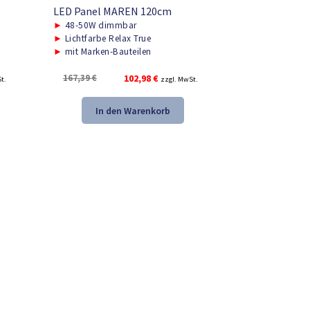
LED Panel MAREN 120cm
►
48-50W dimmbar
►
Lichtfarbe Relax True
►
mit Marken-Bauteilen
r
Ursprünglicher
Aktueller
167,39
€
102,98
€
t.
zzgl. MwSt.
Preis
Preis
war:
ist:
In den Warenkorb
.
167,39 €
102,98 €.