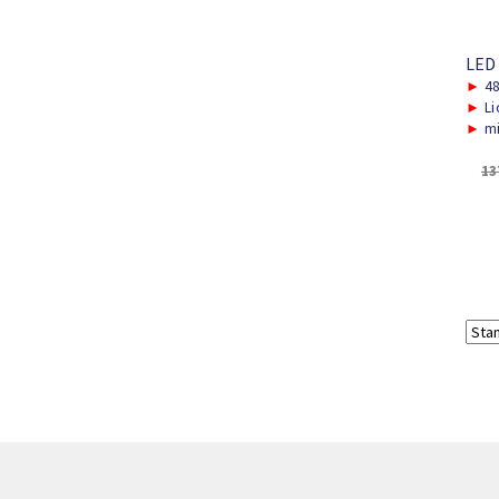
LED
►
48
►
Li
►
mi
13