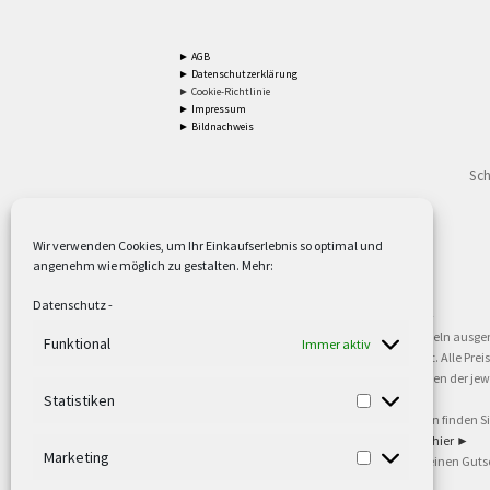
► AGB
► Datenschutzerklärung
► Cookie-Richtlinie
► Impressum
► Bildnachweis
Sch
Wir verwenden Cookies, um Ihr Einkaufserlebnis so optimal und
angenehm wie möglich zu gestalten. Mehr:
2
Lieferzeiten gelten mit Express-24.
Mehr ►
Datenschutz
-
3
Nur für Firmen, Mindestbestellwert: 50,- €.
Mehr ►
5
Versandkostenfrei ab 59,90 € Nettowarenwert. Inseln ausge
Funktional
Immer aktiv
oder gewerblichen Tätigkeit. Kein Verkauf an privat. Alle Pr
sind Warenzeichen oder eingetragene Warenzeichen der jewei
►
Statistiken
6
Weitere Informationen und Zahlungsbedingungen finden S
7
Informationen zu unseren Lieferzeiten finden Sie
hier ►
Marketing
8
Ab 79,- Nettowarenwert. Es gelten unsere allgemeinen Guts