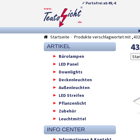
✓ Portofrei ab 49,-€
Zur
Springe
Navigation
zum
springen
Inhalt
Startseite
Produkte verschlagwortet mit „432
43
ARTIKEL
Bürolampen
LED Panel
Downlights
Deckenleuchten
Außenleuchten
LED Streifen
Pflanzenlicht
Zubehör
Leuchtmittel
INFO CENTER
Informationen & Kontakt