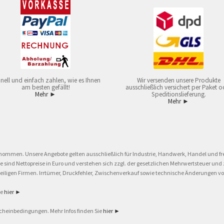
nell und einfach zahlen, wie es Ihnen
Wir versenden unsere Produkte
am besten gefällt!
ausschließlich versichert per Paket o
Mehr ►
Speditionslieferung.
Mehr ►
nommen. Unsere Angebote gelten ausschließlich für Industrie, Handwerk, Handel und fre
eise sind Nettopreise in Euro und verstehen sich zzgl. der gesetzlichen Mehrwertsteuer 
ligen Firmen. Irrtümer, Druckfehler, Zwischenverkauf sowie technische Änderungen vor
ie
hier ►
cheinbedingungen. Mehr Infos finden Sie
hier ►