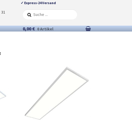
✓ Express-24 Versand
5 31
0,00 €
0 Artikel
t