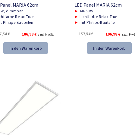
 Panel MARIA 62cm
LED Panel MARIA 62cm
W, dimmbar
►
48-50W
chtfarbe Relax True
►
Lichtfarbe Relax True
t Philips-Bauteilen
►
mit Philips-Bauteilen
Ursprünglicher
Aktueller
Ursprünglicher
Aktuelle
7,54
€
106,98
€
157,54
€
106,98
€
zzgl. MwSt.
zzgl. MwS
Preis
Preis
Preis
Preis
war:
ist:
war:
ist:
In den Warenkorb
In den Warenkorb
157,54 €
106,98 €.
157,54 €
106,98 €