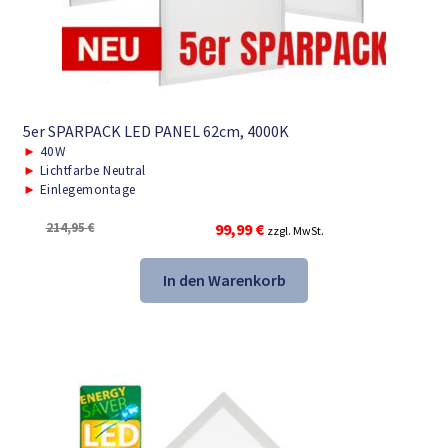
5er SPARPACK LED PANEL 62cm, 4000K
►
40W
►
Lichtfarbe Neutral
►
Einlegemontage
Ursprünglicher
Aktueller
214,95
€
99,99
€
zzgl. MwSt.
Preis
Preis
war:
ist:
In den Warenkorb
214,95 €
99,99 €.