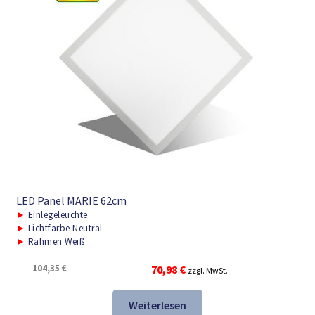
LED Panel MARIE 62cm
►
Einlegeleuchte
►
Lichtfarbe Neutral
►
Rahmen Weiß
Ursprünglicher
Aktueller
104,35
€
70,98
€
zzgl. MwSt.
Preis
Preis
war:
ist:
Weiterlesen