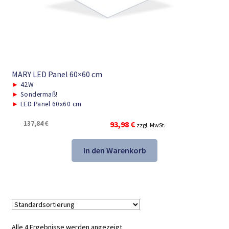
MARY LED Panel 60×60 cm
►
42W
►
Sondermaß!
►
LED Panel 60x60 cm
Ursprünglicher
Aktueller
137,84
€
93,98
€
zzgl. MwSt.
Preis
Preis
war:
ist:
In den Warenkorb
137,84 €
93,98 €.
Alle 4 Ergebnisse werden angezeigt