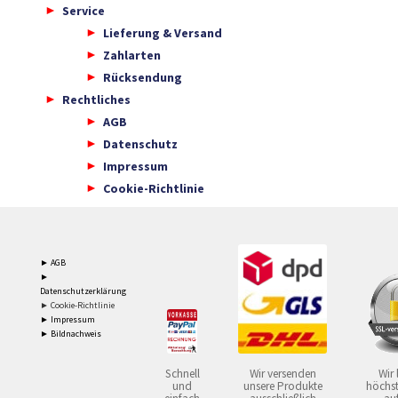
Service
Lieferung & Versand
Zahlarten
Rücksendung
Rechtliches
AGB
Datenschutz
Impressum
Cookie-Richtlinie
► AGB
►
Datenschutzerklärung
► Cookie-Richtlinie
► Impressum
► Bildnachweis
Schnell
Wir versenden
Wir 
und
unsere Produkte
höchst