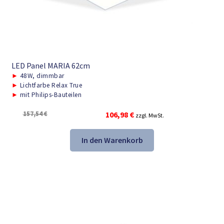
LED Panel MARIA 62cm
►
48W, dimmbar
►
Lichtfarbe Relax True
►
mit Philips-Bauteilen
Ursprünglicher
Aktueller
157,54
€
106,98
€
zzgl. MwSt.
Preis
Preis
war:
ist:
In den Warenkorb
157,54 €
106,98 €.