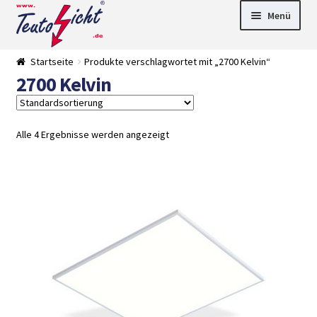
Zur
Springe
Menü
Navigation
zum
springen
Inhalt
► LED Panel
Startseite
Produkte verschlagwortet mit „2700 Kelvin“
►
2700 Kelvin
Pflanzenlich
►
t
Downlights
►
Deckenleuch
►
ten
Außenleucht
► LED
Alle 4 Ergebnisse werden angezeigt
en
Streifen
► Zubehör
►
Leuchtmittel
►
Versandarten
► Zahlarten