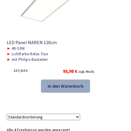
LED Panel MAREN 120cm
►
48-50W
►
Lichtfarbe Relax True
►
mit Philips-Bauteilen
Ursprünglicher
Aktueller
137,84
€
93,98
€
zzgl. MwSt.
Preis
Preis
war:
ist:
In den Warenkorb
137,84 €
93,98 €.
Alle 4 Ergebnisse werden angezeigt