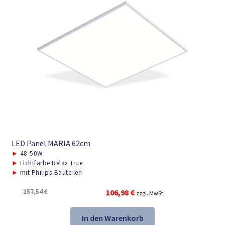
LED Panel MARIA 62cm
►
48-50W
►
Lichtfarbe Relax True
►
mit Philips-Bauteilen
Ursprünglicher
Aktueller
157,54
€
106,98
€
zzgl. MwSt.
Preis
Preis
war:
ist:
In den Warenkorb