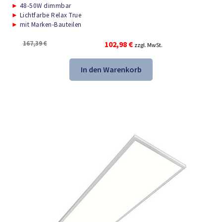
►
48-50W dimmbar
►
Lichtfarbe Relax True
►
mit Marken-Bauteilen
Ursprünglicher
Aktueller
167,39
€
102,98
€
zzgl. MwSt.
Preis
Preis
war:
ist:
In den Warenkorb
167,39 €
102,98 €.