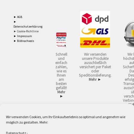
► AGB
►
Datenschutzerklärung
► Cookie-Richtlinie
► Impressum
► Bildnachweis
Schnell
Wir versenden
Wir 
und
unsere Produkte
höchst
einfach
ausschließlich
auf
zahlen,
versichert per Paket
Sicherh
wie es
oder
Da
Ihnen
Speditionslieferung.
Des
am
Mehr ►
erfol
besten
Transa
gefällt!
aussch
Mehr
ü
►
versch
Verbin
Me
Wir verwenden Cookies, um Ihr Einkaufserlebnis so optimal und angenehm wie
2
Lieferzeiten gelten mit Express-24.
Mehr ►
möglich zu gestalten. Mehr:
3
Nur für Firmen, Mindestbestellwert: 50,- €.
Mehr ►
5
Versandkostenfrei ab 59,90 € Nettowarenwert. Inseln ausgenommen. Unsere
Datenschutz
-