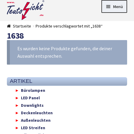
Zur
Springe
Menü
Navigation
zum
springen
Inhalt
► LED Panel
Startseite
Produkte verschlagwortet mit „1638“
►
1638
Pflanzenlich
►
t
Downlights
►
Deckenleuch
►
Es wurden keine Produkte gefunden, die deiner
ten
Außenleucht
► LED
Auswahl entsprechen.
en
Streifen
► Zubehör
►
Leuchtmittel
►
Versandarten
► Zahlarten
ARTIKEL
Bürolampen
LED Panel
Downlights
Deckenleuchten
Außenleuchten
LED Streifen