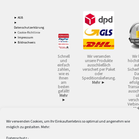
► AGB
►
Datenschutzerklärung
► Cookie-Richtlinie
► Impressum
► Bildnachweis
Schnell
Wir versenden
Wir 
und
unsere Produkte
höchst
einfach
ausschließlich
auf
zahlen,
versichert per Paket
Sicherh
wie es
oder
Da
Ihnen
Speditionslieferung.
Des
am
Mehr ►
erfol
besten
Transa
gefällt!
aussch
Mehr
ü
►
versch
Verbin
Me
Wir verwenden Cookies, um Ihr Einkaufserlebnis so optimal und angenehm wie
2
Lieferzeiten gelten mit Express-24.
Mehr ►
möglich zu gestalten. Mehr:
3
Nur für Firmen, Mindestbestellwert: 50,- €.
Mehr ►
5
Versandkostenfrei ab 59,90 € Nettowarenwert. Inseln ausgenommen. Unsere
Datenschutz
-