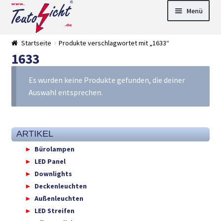
Zur
Springe
Menü
Navigation
zum
springen
Inhalt
► LED Panel
Startseite
Produkte verschlagwortet mit „1633“
►
1633
Pflanzenlich
►
t
Downlights
►
Deckenleuch
►
Es wurden keine Produkte gefunden, die deiner
ten
Außenleucht
► LED
Auswahl entsprechen.
en
Streifen
► Zubehör
►
Leuchtmittel
►
Versandarten
► Zahlarten
ARTIKEL
Bürolampen
LED Panel
Downlights
Deckenleuchten
Außenleuchten
LED Streifen